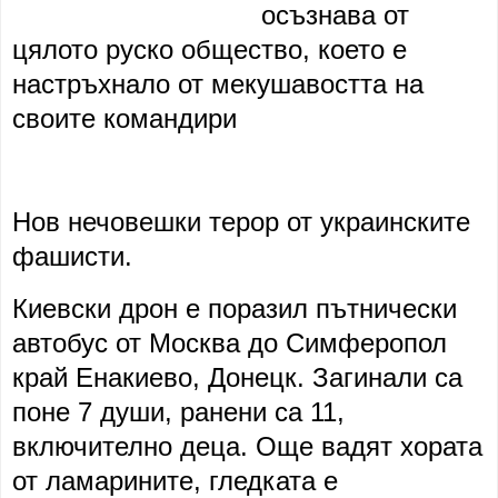
осъзнава от
цялото руско общество, което е
настръхнало от мекушавостта на
своите командири
Нов нечовешки терор от украинските
фашисти.
Киевски дрон е поразил пътнически
автобус от Москва до Симферопол
край Енакиево, Донецк. Загинали са
поне 7 души, ранени са 11,
включително деца. Още вадят хората
от ламарините, гледката е