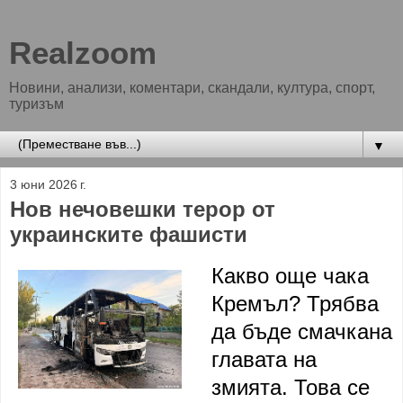
Realzoom
Новини, анализи, коментари, скандали, култура, спорт,
туризъм
▼
3 юни 2026 г.
Нов нечовешки терор от
украинските фашисти
Какво още чака
Кремъл? Трябва
да бъде смачкана
главата на
змията. Това се