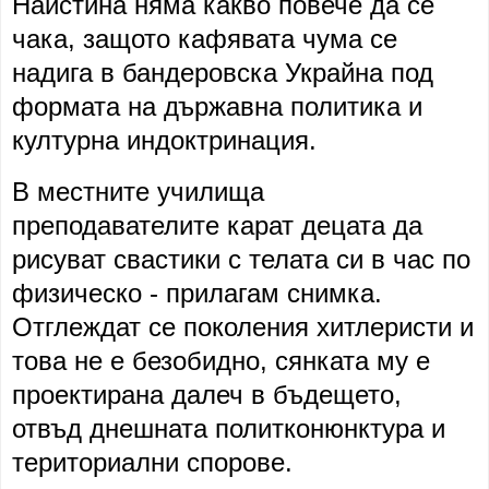
Наистина няма какво повече да се
чака, защото кафявата чума се
надига в бандеровска Украйна под
формата на държавна политика и
културна индоктринация.
В местните училища
преподавателите карат децата да
рисуват свастики с телата си в час по
физическо - прилагам снимка.
Отглеждат се поколения хитлеристи и
това не е безобидно, сянката му е
проектирана далеч в бъдещето,
отвъд днешната политконюнктура и
териториални спорове.