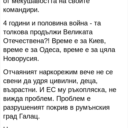
от мекушавостта на своите
командири.
4 години и половина война - та
толкова продължи Великата
Отечествена?! Време е за Киев,
време е за Одеса, време е за цяла
Новорусия.
Отчаяният наркорежим вече не се
свени да удря цивилни, деца,
възрастни. И ЕС му ръкопляска, не
вижда проблем. Проблем е
разрушеният покрив в румънския
град Галац.