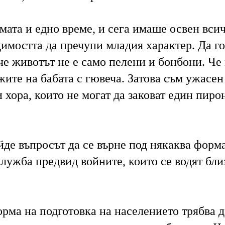
мата и едно време, и сега имаше освен вси
имостта да пречупи младия характер. Да го
че животът не е само пелени и бонбони. Че
ите на бабата с гювеча. Затова съм ужасен
хора, които не могат да заковат един пирон
йде въпросът да се върне под някаква форм
лужба предвид войните, които се водят бли
рма на подготовка на населението трябва д