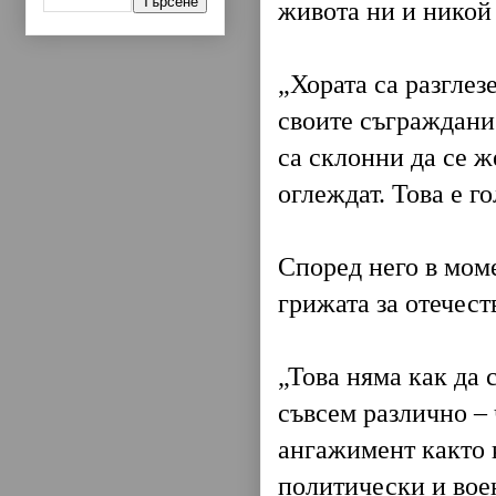
живота ни и никой 
„Хората са разглез
своите съграждани 
са склонни да се же
оглеждат. Това е г
Според него в мом
грижата за отечест
„Това няма как да 
съвсем различно –
ангажимент както 
политически и вое