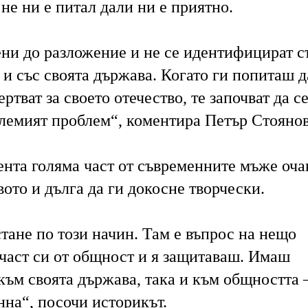
не ни е питал дали ни е приятно.
ени до разложение и не се идентифицират с
и със своята държава. Когато ги попиташ 
ртват за своето отечество, те започват да с
олемият проблем“, коментира Петър Стояно
ента голяма част от съвременните мъже оча
вото и дълга да ги докосне творчески.
стане по този начин. Там е въпрос на нещо
 част си от общност и я защитаваш. Имаш
към своята държава, така и към общността 
нна“, посочи историкът.