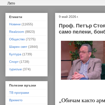
Лято
9 май 2026 г.
Етикети
Новини
(11655)
Проф. Петър Стоя
само пелени, бон
Realzoom
(8823)
Общество
(7275)
Шарен свят
(1844)
Култура
(1739)
Спорт
(1728)
туризъм
(374)
Полезни връзки
ТВ програми
„Обичам както арми
Времето