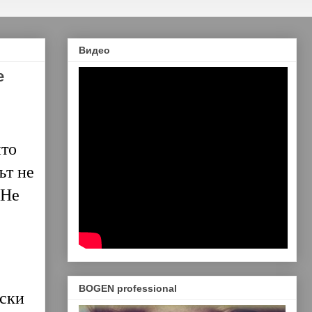
Видео
е
ито
т не
 Не
BOGEN professional
нски