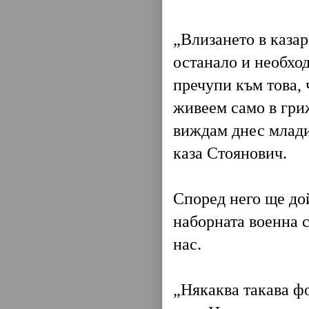
„Влизането в казар
останало и необход
пречупи към това, 
живеем само в гриж
виждам днес млади 
каза Стоянович.
Според него ще до
наборната военна с
нас.
„Някаква такава фо