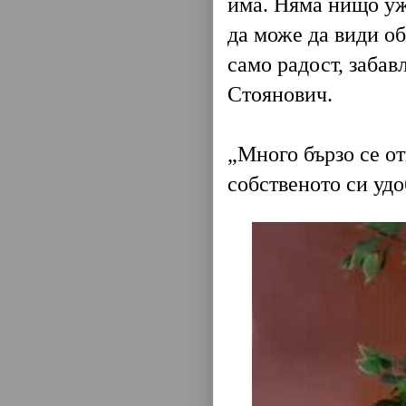
има. Няма нищо уж
да може да види об
само радост, забавл
Стоянович.
„Много бързо се о
собственото си удо