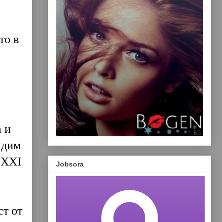
то в
 и
идим
 XXI
Jobsora
ст от