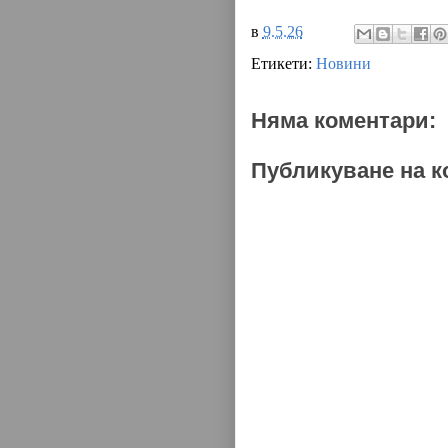
в
9.5.26
Етикети:
Новини
Няма коментари:
Публикуване на к