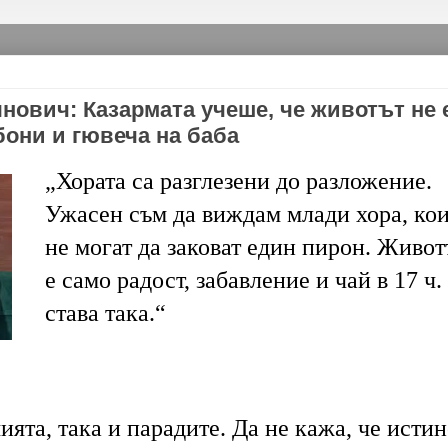
нович: Казармата учеше, че животът не 
бони и гювеча на баба
„Хората са разглезени до разложение.
Ужасен съм да виждам млади хора, ко
не могат да заковат един пирон.
Животъ
е само радост, забавление и чай в 17 ч.
става така.
“
ята, така и парадите. Да не кажа, че исти