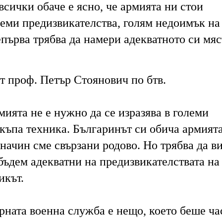
 всички обаче е ясно, че армията ни стои
леми предизвикателства, голям недоимък на
епърва трябва да намери адекватното си мяс
т проф. Петър Стоянович по бтв.
ията не е нужно да се изразява в големи
къпа техника. Българинът си обича армията
начин сме свързани родово. Но трябва да в
бъдем адекватни на предизвикателствата на
икът.
ната военна служба е нещо, което беше ча