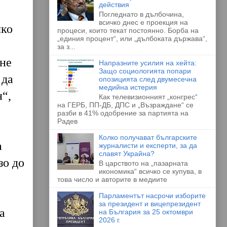
действия
Погледнато в дълбочина,
всичко днес е проекция на
чко
процеси, които текат постоянно. Борба на
„единия процент“, или „дълбоката държава“,
за з...
 не
Напразните усилия на хейта:
Защо социологията попари
 да
опозицията след двумесечна
медийна истерия
“,
Как телевизионният „конгрес“
на ГЕРБ, ПП-ДБ, ДПС и „Възраждане“ се
разби в 41% одобрение за партията на
Радев
Колко получават българските
а
журналисти и експерти, за да
славят Украйна?
зо до
В царството на „пазарната
икономика“ всичко се купува, в
това число и авторите в медиите
Парламентът насрочи изборите
за президент и вицепрезидент
а
на България за 25 октомври
2026 г.