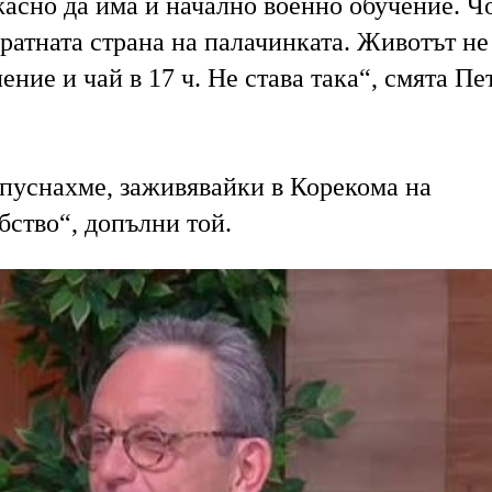
асно да има и начално военно обучение. Ч
ратната страна на палачинката. Животът не
ение и чай в 17 ч. Не става така“, смята Пе
тпуснахме, заживявайки в Корекома на
бство“, допълни той.