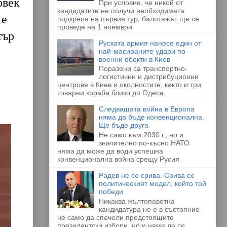
овек
При условие, че никой от
кандидатите не получи необходимата
 е
подкрепа на първия тур, балотажът ще се
проведе на 1 ноември
тър
Руската армия нанесе един от
най-масираните удари по
военни обекти в Киев
Поразени са транспортно-
логистични и дистрибуционни
центрове в Киев и околностите, както и три
товарни кораба близо до Одеса
Следващата война в Европа
няма да бъде конвенционална.
Ще бъде друга
Не само към 2030 г., но и
значително по-късно НАТО
няма да може да води успешна
конвенционална война срещу Русия
Радев не се срива. Срива се
политическият модел, който той
победи
Никаква жълтопаветна
кандидатура не е в състояние
не само да спечели предстоящите
президентски избори, но и няма да се