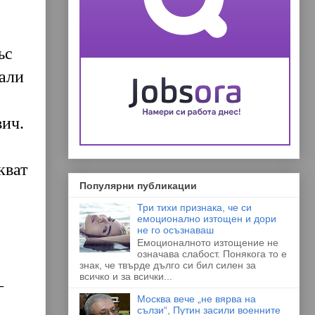
ъс
дали
е
вич.
кват
Популярни публикации
Три тихи признака, че си
емоционално изтощен и дори
не го осъзнаваш
Емоционалното изтощение не
означава слабост. Понякога то е
знак, че твърде дълго си бил силен за
всичко и за всички...
–
Москва вече „не вярва на
сълзи“, Путин засили военните