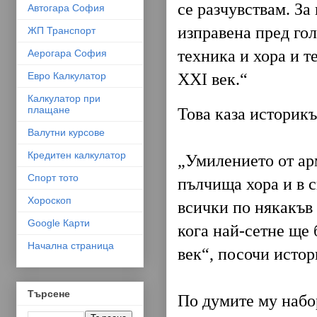
се разчувствам. За
Автогара София
изправена пред го
ЖП Транспорт
техника и хора и т
Аерогара София
Евро Калкулатор
XXI век.“
Калкулатор при
плащане
Това каза историкъ
Валутни курсове
Кредитен калкулатор
„Умилението от арм
Спорт тото
пълчища хора и в с
Хороскоп
всички по някакъв 
Google Карти
кога най-сетне ще 
Начална страница
век“, посочи истор
Търсене
По думите му набор