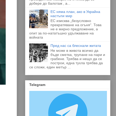
добере до балотаж , а...
ЕС няма план, ако в Украйна
настъпи мир
ЕС изисква „безусловно
прекратяване на огъня“. Това
не е мирно предложение, а
опит за по-нататъшно удължаване на
войната
Пред нас са блеснали житата
Не може в живота всичко да
бъде сметка, трупане на пари и
грабене. Трябва и нещо да се
построи, една тухла трябва да
се сложи, един метър ...
Telegram