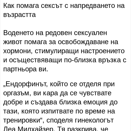
Как помага сексът с напредването на
възрастта
Воденето на редовен сексуален
живот помага за освобождаване на
хормони, стимулиращи настроението
и осъществяващи по-близка връзка с
партньора ви.
„Ендорфинът, който се отделя при
оргазъм, ви кара да се чувствате
добре и създава близка емоция до
тази, която изпитвате по време на
тренировки“, споделя гинекологът
Леа Милхайзер. Тя разкрива, че