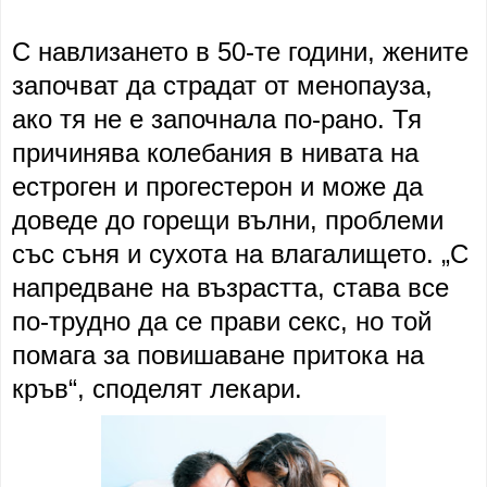
С навлизането в 50-те години, жените
започват да страдат от менопауза,
ако тя не е започнала по-рано. Тя
причинява колебания в нивата на
естроген и прогестерон и може да
доведе до горещи вълни, проблеми
със съня и сухота на влагалището. „С
напредване на възрастта, става все
по-трудно да се прави секс, но той
помага за повишаване притока на
кръв“, споделят лекари.