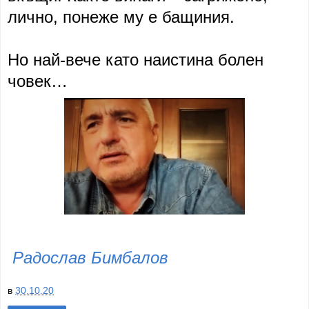
лично, понеже му е бащиния.
Но най-вече като наистина болен
човек…
Радослав Бимбалов
в
30.10.20