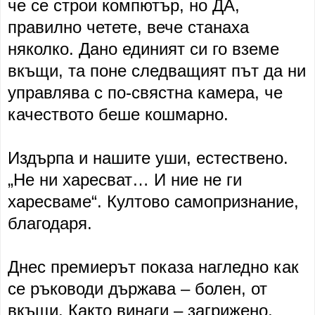
че се строи компютър, но ДА,
правилно четете, вече станаха
няколко. Дано единият си го вземе
вкъщи, та поне следващият път да ни
управлява с по-свястна камера, че
качеството беше кошмарно.
Издърпа и нашите уши, естествено.
„Не ни харесват… И ние не ги
харесваме“. Култово самопризнание,
благодаря.
Днес премиерът показа нагледно как
се ръководи държава – болен, от
вкъщи. Както винаги – загрижено,