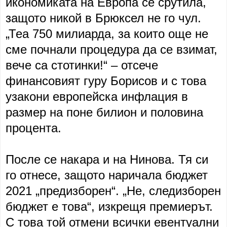
икономиката на Европа се срутила,
защото никой в Брюксел не го чул.
„Теа 750 милиарда, за които още не
сме почнали процедура да се взимат,
вече са стотинки!“ – отсече
финансовият гуру Борисов и с това
узакони европейска инфлация в
размер на поне билион и половина
процента.
После се накара и на Нинова. Тя си
го отнесе, защото наричала бюджет
2021 „предизборен“. „Не, следизборен
бюджет е това“, изкрещя премиерът.
С това той отмени всички евентуални