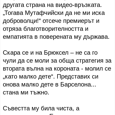
другата страна на видео-връзката.
„Тогава Мутафчийски да не ми иска
доброволци!“ отсече премиерът и
отряза благотворителността и
емпатията в поверената му държава.
Скара се и на Брюксел – не са го
чули да се моли за обща стратегия за
втората вълна на короната - молил се
„като малко дете“. Представих си
онова малко дете в Барселона...
стана ми тъжно.
Съвестта му била чиста, а