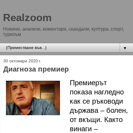
Realzoom
Новини, анализи, коментари, скандали, култура, спорт,
туризъм
▼
30 октомври 2020 г.
Диагноза премиер
Премиерът
показа нагледно
как се ръководи
държава – болен,
от вкъщи. Както
винаги –