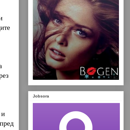
и
щите
а
рез
Jobsora
 и
 пред