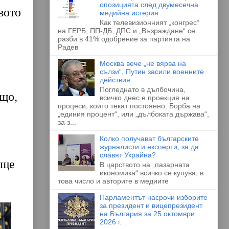
опозицията след двумесечна
вото
медийна истерия
Как телевизионният „конгрес“
на ГЕРБ, ПП-ДБ, ДПС и „Възраждане“ се
разби в 41% одобрение за партията на
Радев
Москва вече „не вярва на
сълзи“, Путин засили военните
действия
Погледнато в дълбочина,
ищо,
всичко днес е проекция на
процеси, които текат постоянно. Борба на
„единия процент“, или „дълбоката държава“,
за з...
Колко получават българските
журналисти и експерти, за да
славят Украйна?
 ще
В царството на „пазарната
икономика“ всичко се купува, в
това число и авторите в медиите
Парламентът насрочи изборите
за президент и вицепрезидент
на България за 25 октомври
2026 г.