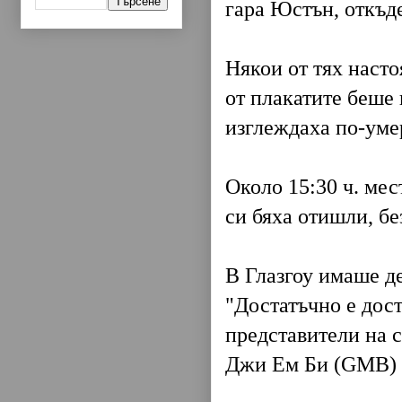
гара Юстън, откъд
Някои от тях насто
от плакатите беше 
изглеждаха по-умер
Около 15:30 ч. мес
си бяха отишли, без
В Глазгоу имаше д
"Достатъчно е дос
представители на 
Джи Ем Би (GMB) з