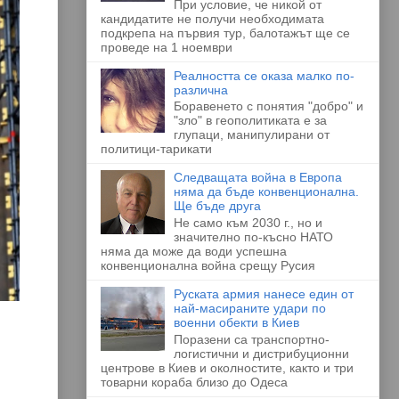
При условие, че никой от
кандидатите не получи необходимата
подкрепа на първия тур, балотажът ще се
проведе на 1 ноември
Реалността се оказа малко по-
различна
Боравенето с понятия "добро" и
"зло" в геополитиката е за
глупаци, манипулирани от
политици-тарикати
Следващата война в Европа
няма да бъде конвенционална.
Ще бъде друга
Не само към 2030 г., но и
значително по-късно НАТО
няма да може да води успешна
конвенционална война срещу Русия
Руската армия нанесе един от
най-масираните удари по
военни обекти в Киев
Поразени са транспортно-
логистични и дистрибуционни
центрове в Киев и околностите, както и три
товарни кораба близо до Одеса