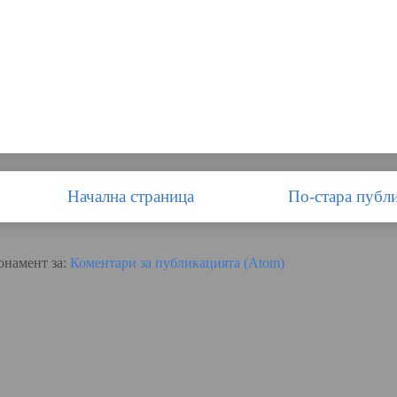
Начална страница
По-стара публ
онамент за:
Коментари за публикацията (Atom)