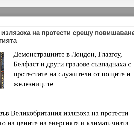
излязоха на протести срещу повишаван
гията
Демонстрациите в Лондон, Глазгоу,
Белфаст и други градове съвпаднаха с
протестите на служители от пощите и
железниците
във Великобритания излязоха на протести
о на цените на енергията и климатичната