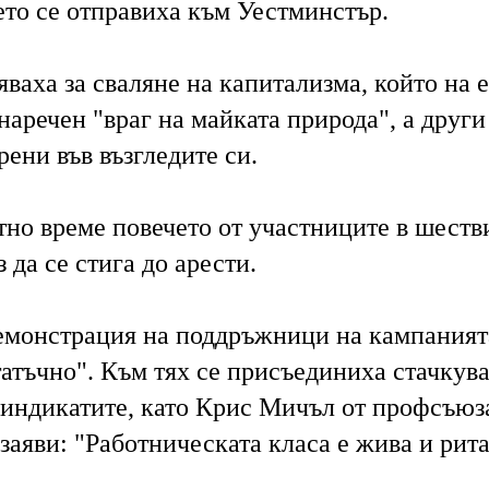
ето се отправиха към Уестминстър.
яваха за сваляне на капитализма, който на 
наречен "враг на майката природа", а други
ени във възгледите си.
тно време повечето от участниците в шеств
 да се стига до арести.
емонстрация на поддръжници на кампаният
татъчно". Към тях се присъединиха стачкув
синдикатите, като Крис Мичъл от профсъюз
аяви: "Работническата класа е жива и рита