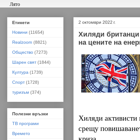
Лято
2 октомври 2022 г.
Етикети
Новини
(11654)
Хиляди британци 
на цените на енер
Realzoom
(8821)
Общество
(7273)
Шарен свят
(1844)
Култура
(1739)
Спорт
(1728)
туризъм
(374)
Полезни връзки
Хиляди активисти 
ТВ програми
срещу повишаванет
Времето
криза.