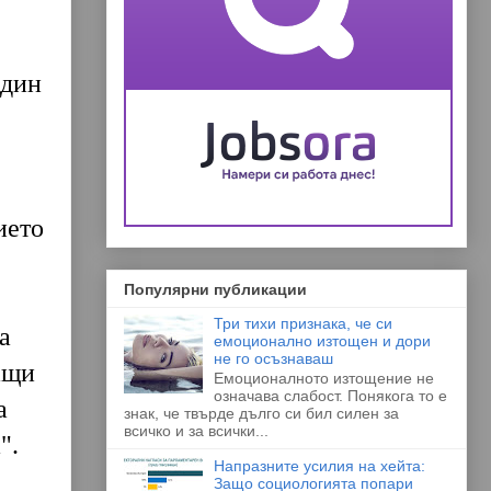
един
ието
Популярни публикации
Три тихи признака, че си
а
емоционално изтощен и дори
не го осъзнаваш
ащи
Емоционалното изтощение не
означава слабост. Понякога то е
а
знак, че твърде дълго си бил силен за
всичко и за всички...
".
Напразните усилия на хейта:
Защо социологията попари