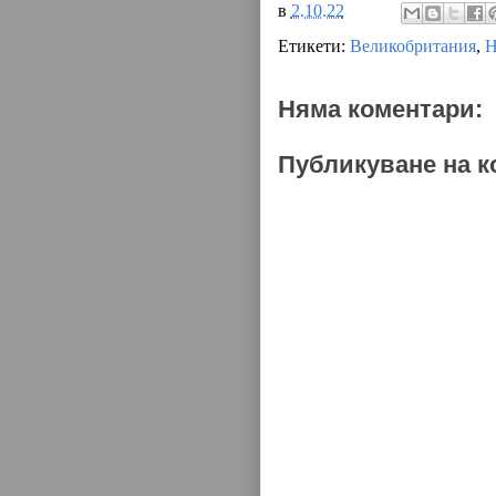
в
2.10.22
Етикети:
Великобритания
,
Н
Няма коментари:
Публикуване на к