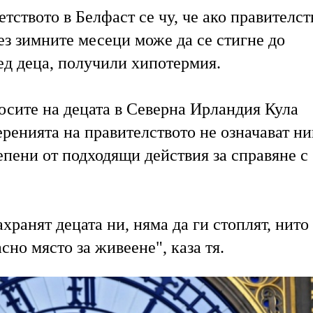
тството в Белфаст се чу, че ако правителст
ез зимните месеци може да се стигне до
ед деца, получили хипотермия.
осите на децата в Северна Ирландия Кула
еренията на правителството не означават н
епени от подходящи действия за справяне с
хранят децата ни, няма да ги стоплят, нито
сно място за живеене", каза тя.