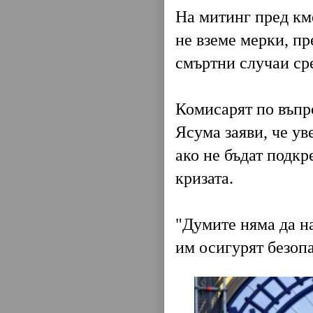
На митинг пред кме
не вземе мерки, пр
смъртни случаи ср
Комисарят по въпр
Ясума заяви, че ув
ако не бъдат подкр
кризата.
"Думите няма да на
им осигурят безопа