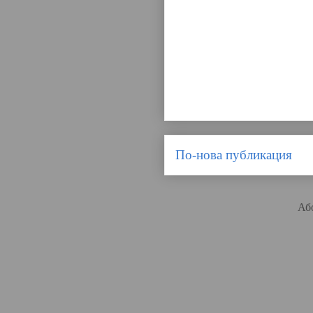
По-нова публикация
Аб