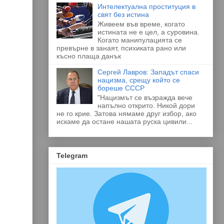
Интелектуална проституция в
свят без истина
Живеем във време, когато
истината не е цел, а суровина.
Когато манипулацията се
превърне в занаят, психиката рано или
късно плаща данък
Сергей Лавров: Западът спаси
нацизма, срещу който се
бореше СССР
"Нацизмът се възражда вече
напълно открито. Никой дори
не го крие. Затова нямаме друг избор, ако
искаме да остане нашата руска цивили...
Telegram