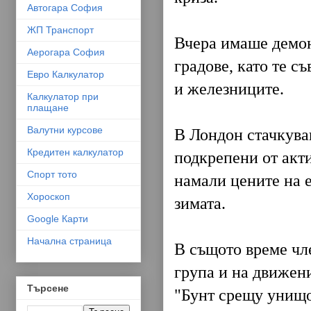
Автогара София
ЖП Транспорт
Вчера имаше демон
Аерогара София
градове, като те с
Евро Калкулатор
и железниците.
Калкулатор при
плащане
Валутни курсове
В Лондон стачкува
Кредитен калкулатор
подкрепени от акти
Спорт тото
намали цените на е
Хороскоп
зимата.
Google Карти
Начална страница
В същото време чл
група и на движени
Търсене
"Бунт срещу унищож