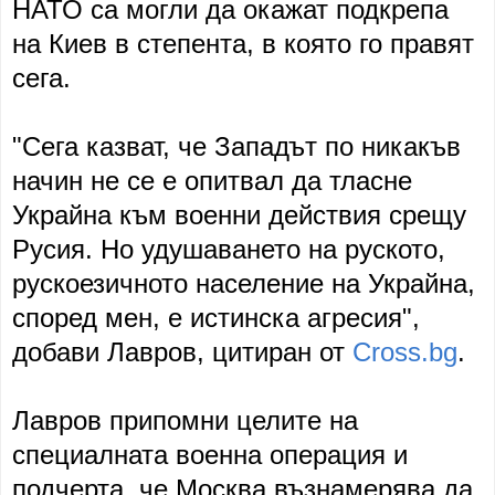
НАТО са могли да окажат подкрепа
на Киев в степента, в която го правят
сега.
"Сега казват, че Западът по никакъв
начин не се е опитвал да тласне
Украйна към военни действия срещу
Русия. Но удушаването на руското,
рускоезичното население на Украйна,
според мен, е истинска агресия",
добави Лавров, цитиран от
Cross.bg
.
Лавров припомни целите на
специалната военна операция и
подчерта, че Москва възнамерява да