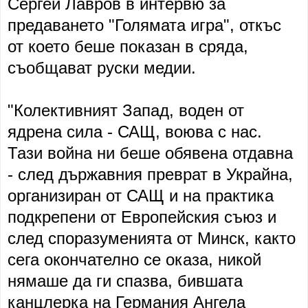
Сергей Лавров в интервю за
предаването "Голямата игра", откъс
от което беше показан в сряда,
съобщават руски медии.
"Колективният Запад, воден от
ядрена сила - САЩ, воюва с нас.
Тази война ни беше обявена отдавна
- след държавния преврат в Украйна,
организиран от САЩ и на практика
подкрепени от Европейския съюз и
след споразуменията от Минск, както
сега окончателно се оказа, никой
нямаше да ги спазва, бившата
канцлерка на Германия Ангела