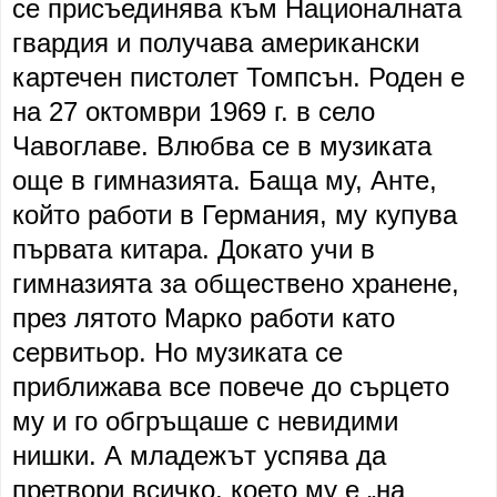
се присъединява към Националната
гвардия и получава американски
картечен пистолет Томпсън. Роден е
на 27 октомври 1969 г. в село
Чавоглаве. Влюбва се в музиката
още в гимназията. Баща му, Анте,
който работи в Германия, му купува
първата китара. Докато учи в
гимназията за обществено хранене,
през лятото Марко работи като
сервитьор. Но музиката се
приближава все повече до сърцето
му и го обгръщаше с невидими
нишки. А младежът успява да
претвори всичко, което му е „на