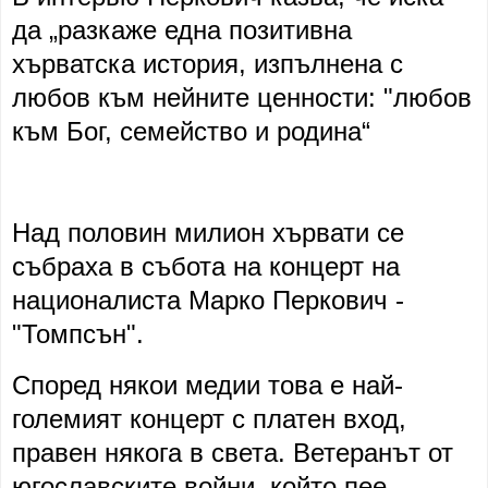
да „разкаже една позитивна
хърватска история, изпълнена с
любов към нейните ценности: "любов
към Бог, семейство и родина“
Над половин милион хървати се
събраха в събота на концерт на
националиста Марко Перкович -
"Томпсън".
Според някои медии това е най-
големият концерт с платен вход,
правен някога в света. Ветеранът от
югославските войни, който пее