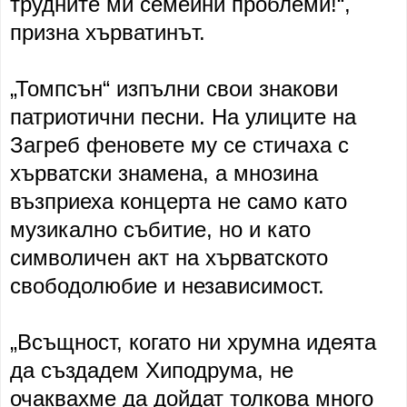
трудните ми семейни проблеми!“,
призна хърватинът.
„Томпсън“ изпълни свои знакови
патриотични песни. На улиците на
Загреб феновете му се стичаха с
хърватски знамена, а мнозина
възприеха концерта не само като
музикално събитие, но и като
символичен акт на хърватското
свободолюбие и независимост.
„Всъщност, когато ни хрумна идеята
да създадем Хиподрума, не
очаквахме да дойдат толкова много