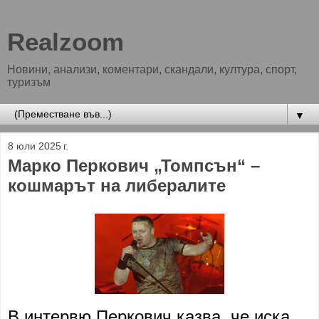
Realzoom
Новини, анализи, коментари, скандали, култура, спорт,
туризъм
▼
8 юли 2025 г.
Марко Перкович „Томпсън“ –
кошмарът на либералите
В интервю
Перкович
казва, че иска