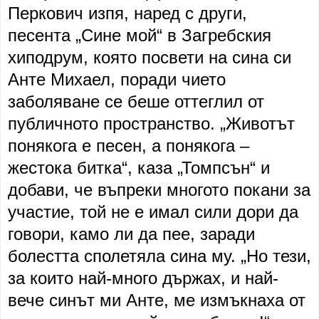
Перкович изпя, наред с други,
песента „Сине мой“ в Загребския
хиподрум, която посвети на сина си
Анте Михаел, поради чието
заболяване се беше оттеглил от
публичното пространство. „Животът
понякога е песен, а понякога –
жестока битка“, каза „Томпсън“ и
добави, че въпреки многото покани за
участие, той не е имал сили дори да
говори, камо ли да пее, заради
болестта сполетяла сина му. „Но тези,
за които най-много държах, и най-
вече синът ми Анте, ме измъкнаха от