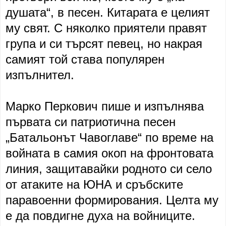
душата“, в песен. Китарата е целият
му свят. С няколко приятели правят
група и си търсят певец, но накрая
самият той става популярен
изпълнител.
Марко Перкович пише и изпълнява
първата си патриотична песен
„Батальонът Чавоглаве“ по време на
войната в самия окоп на фронтовата
линия, защитавайки родното си село
от атаките на ЮНА и сръбските
паравоенни формирования. Целта му
е да повдигне духа на войниците.