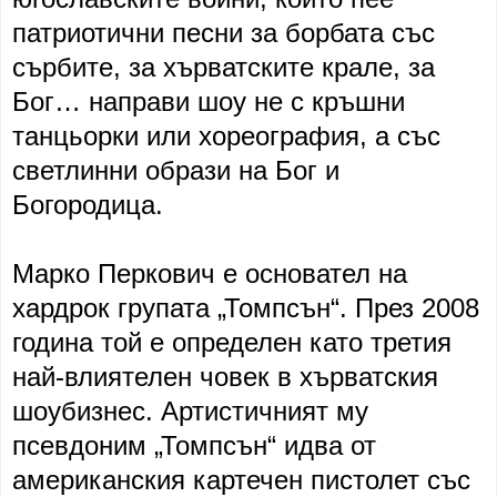
патриотични песни за борбата със
сърбите, за хърватските крале, за
Бог… направи шоу не с кръшни
танцьорки или хореография, а със
светлинни образи на Бог и
Богородица.
Марко Перкович е основател на
хардрок групата „Томпсън“. През 2008
година той е определен като третия
най-влиятелен човек в хърватския
шоубизнес. Артистичният му
псевдоним „Томпсън“ идва от
американския картечен пистолет със