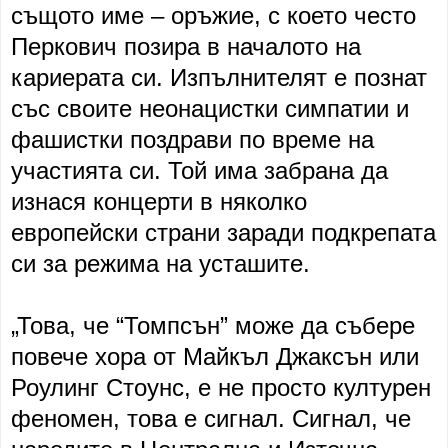
същото име – оръжие, с което често
Перкович позира в началото на
кариерата си. Изпълнителят е познат
със своите неонацистки симпатии и
фашистки поздрави по време на
участията си. Той има забрана да
изнася концерти в няколко
европейски страни заради подкрепата
си за режима на усташите.
„Това, че “Томпсън” може да събере
повече хора от Майкъл Джаксън или
Роулинг Стоунс, е не просто културен
феномен, това е сигнал. Сигнал, че