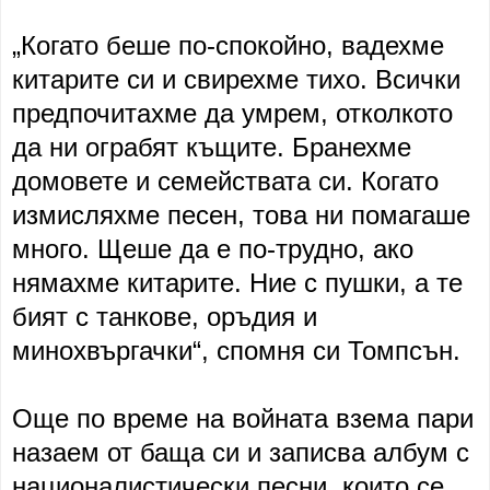
„Когато беше по-спокойно, вадехме
китарите си и свирехме тихо. Всички
предпочитахме да умрем, отколкото
да ни ограбят къщите. Бранехме
домовете и семействата си. Когато
измисляхме песен, това ни помагаше
много. Щеше да е по-трудно, ако
нямахме китарите. Ние с пушки, а те
бият с танкове, оръдия и
минохвъргачки“, спомня си Томпсън.
Още по време на войната взема пари
назаем от баща си и записва албум с
националистически песни, които се