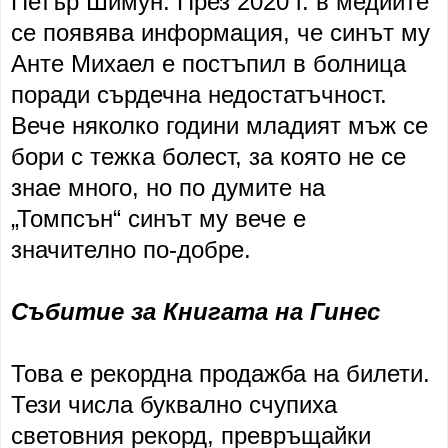
Петър Шимун. През 2020 г. в медиите
се появява информация, че синът му
Анте Михаел е постъпил в болница
поради сърдечна недостатъчност.
Вече няколко години младият мъж се
бори с тежка болест, за която не се
знае много, но по думите на
„Томпсън“ синът му вече е
значително по-добре.
Събитие за Книгата на Гинес
Това е рекордна продажба на билети.
Тези числа буквално счупиха
световния рекорд, превръщайки