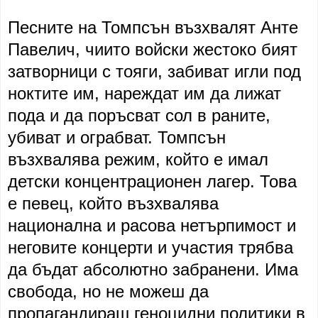
Песните на Томпсън възхвалят Анте
Павелич, чиито войски жестоко бият
затворници с тояги, забиват игли под
ноктите им, нареждат им да лижат
пода и да поръсват сол в раните,
убиват и ограбват. Томпсън
възхвалява режим, който е имал
детски концентрационен лагер. Това
е певец, който възхвалява
национална и расова нетърпимост и
неговите концерти и участия трябва
да бъдат абсолютно забранени. Има
свобода, но не можеш да
пропагандираш геноцидни политики в