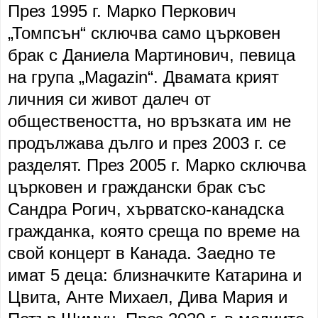
През 1995 г. Марко Перкович
„Томпсън“ сключва само църковен
брак с Даниела Мартинович, певица
на група „Magazin“. Двамата крият
личния си живот далеч от
обществеността, но връзката им не
продължава дълго и през 2003 г. се
разделят. През 2005 г. Марко сключва
църковен и граждански брак със
Сандра Рогич, хърватско-канадска
гражданка, която среща по време на
свой концерт в Канада. Заедно те
имат 5 деца: близначките Катарина и
Цвита, Анте Михаел, Дива Мария и