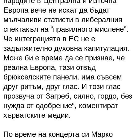
народите в Централна и Източна
Европа вече не искат да бъдат
мълчаливи статисти в либералния
спектакъл на “правилното мислене”.
Че интеграцията в ЕС не е
задължително духовна капитулация.
Може би е време да се признае, че
реална Европа, тази отвъд
брюкселските панели, има съвсем
друг ритъм, друг глас. И този глас
прозвуча от Загреб, силно, гордо, без
нужда от одобрение“, коментират
хърватските медии.
По време на концерта си Марко