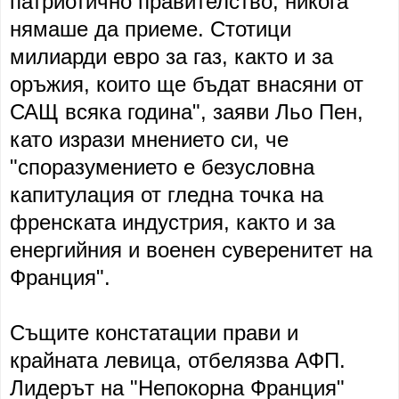
патриотично правителство, никога
нямаше да приеме. Стотици
милиарди евро за газ, както и за
оръжия, които ще бъдат внасяни от
САЩ всяка година", заяви Льо Пен,
като изрази мнението си, че
"споразумението е безусловна
капитулация от гледна точка на
френската индустрия, както и за
енергийния и военен суверенитет на
Франция".
Същите констатации прави и
крайната левица, отбелязва АФП.
Лидерът на "Непокорна Франция"