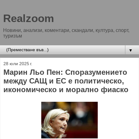
Realzoom
Новини, анализи, коментари, скандали, култура, спорт,
туризъм
▼
28 юли 2025 г.
Марин Льо Пен: Споразумението
между САЩ и ЕС е политическо,
икономическо и морално фиаско