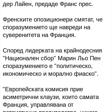
дер Лайен, предаде Франс прес.
Френските опозиционери смятат, че
споразумението ще навреди на
суверенитета на Франция.
Според лидерката на крайнодесния
"Национален сбор" Марин Льо Пен
споразумението е "политическо,
икономическо и морално фиаско".
"Европейската комисия прие
асиметрични клаузи, които самата
Франция, управлявана от