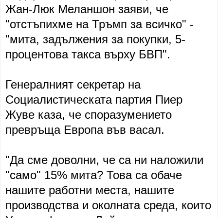
Жан-Люк Меланшон заяви, че
"отстъпихме на Тръмп за всичко" -
"мита, задължения за покупки, 5-
процентова такса върху БВП".
Генералният секретар на
Социалистическата партия Пиер
Жуве каза, че споразумението
превръща Европа във васал.
"Да сме доволни, че са ни наложили
"само" 15% мита? Това са обаче
нашите работни места, нашите
производства и околната среда, които