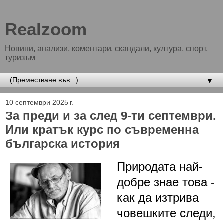
Realzoom
Новини, анализи, коментари, скандали, култура, спорт,
туризъм
▼
10 септември 2025 г.
За преди и за след 9-ти септември.
Или кратък курс по съвременна
българска история
Природата най-
добре знае това -
как да изтрива
човешките следи,