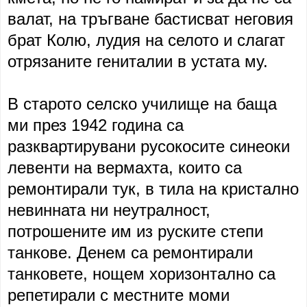
валат, на тръгване бастисват неговия
брат Колю, лудия на селото и слагат
отрязаните гениталии в устата му.
В старото селско училище на баща
ми през 1942 година са
разквартирувани русокосите синеоки
левенти на вермахта, които са
ремонтирали тук, в тила на кристално
невинната ни неутралност,
потрошените им из руските степи
танкове. Денем са ремонтирали
танковете, нощем хоризонтално са
репетирали с местните моми