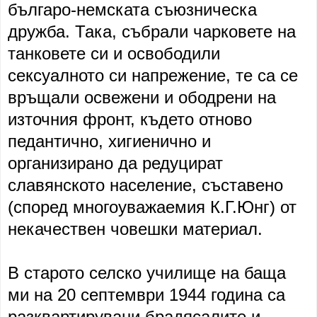
българо-немската съюзническа
дружба. Така, събрали чарковете на
танковете си и освободили
сексуалното си напрежение, те са се
връщали освежени и ободрени на
източния фронт, където отново
педантично, хигиенично и
организирано да редуцират
славянското население, съставено
(според многоуважаемия К.Г.Юнг) от
некачествен човешки материал.
В старото селско училище на баща
ми на 20 септември 1944 година са
разквартирувани брадясалите и