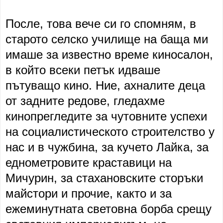
После, това вече си го спомням, в
старото селско училище на баща ми
имаше за известно време киносалон,
в който всеки петък идваше
пътуващо кино. Ние, ахналите деца
от задните редове, гледахме
кинопрегледите за чутовните успехи
на социалистическото строителство у
нас и в чужбина, за кучето Лайка, за
еднометровите краставици на
Мичурин, за стахановските сторъки
майстори и прочие, както и за
ежеминутната световна борба срещу