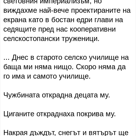
световния империализъм, но
виждахме най-вече проектираните на
екрана като в бостан едри глави на
седящите пред нас кооперативни
селскостопански труженици.
... Днес в старото селско училище на
баща ми няма нищо. Скоро няма да
го има и самото училище.
Чужбината открадна децата му.
Циганите откраднаха покрива му.
Накрая дъждът, снегът и вятърът ще