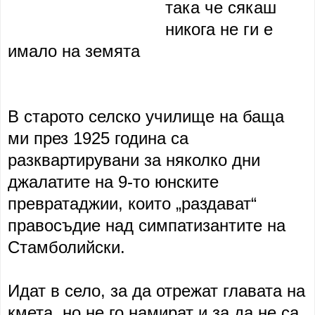
така че сякаш
никога не ги е
имало на земята
В старото селско училище на баща
ми през 1925 година са
разквартирувани за няколко дни
джалатите на 9-то юнските
превратаджии, които „раздават“
правосъдие над симпатизантите на
Стамболийски.
Идат в село, за да отрежат главата на
кмета, но не го намират и за да не са