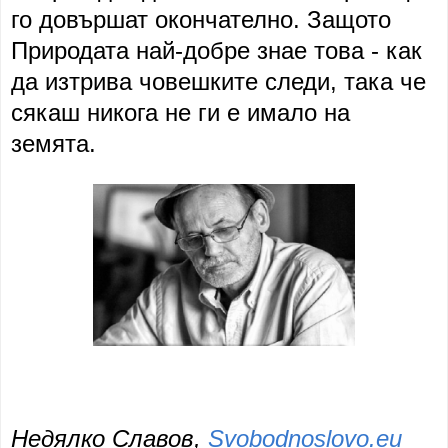
го довършат окончателно. Защото
Природата най-добре знае това - как
да изтрива човешките следи, така че
сякаш никога не ги е имало на
земята.
Недялко Славов,
Svobodnoslovo.eu