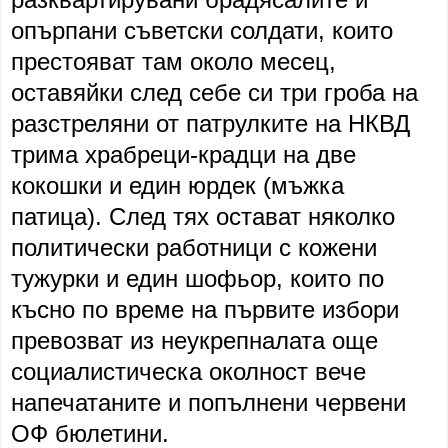
опърпани съветски солдати, които
престояват там около месец,
оставяйки след себе си три гроба на
разстреляни от патрулките на НКВД
трима храбреци-крадци на две
кокошки и един юрдек (мъжка
патица). След тях остават няколко
политически работници с кожени
тужурки и един шофьор, които по
късно по време на първите избори
превозват из неукрепналата още
социалистическа околност вече
напечатаните и попълнени червени
ОФ бюлетини.