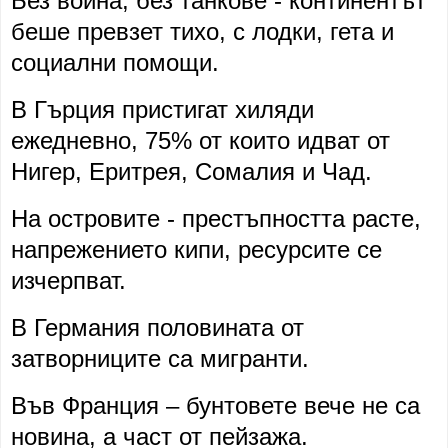
Без война, без танкове - континентът
беше превзет тихо, с лодки, гета и
социални помощи.
В Гърция пристигат хиляди
ежедневно, 75% от които идват от
Нигер, Еритрея, Сомалия и Чад.
На островите - престъпността расте,
напрежението кипи, ресурсите се
изчерпват.
В Германия половината от
затворниците са мигранти.
Във Франция – бунтовете вече не са
новина, а част от пейзажа.