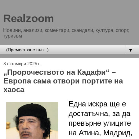
Realzoom
Новини, анализи, коментари, скандали, култура, спорт,
туризъм
▼
8 октомври 2025 г.
„Пророчеството на Кадафи“ –
Европа сама отвори портите на
хаоса
Една искра ще е
достатъчна, за да
превърне улиците
на Атина, Мадрид,