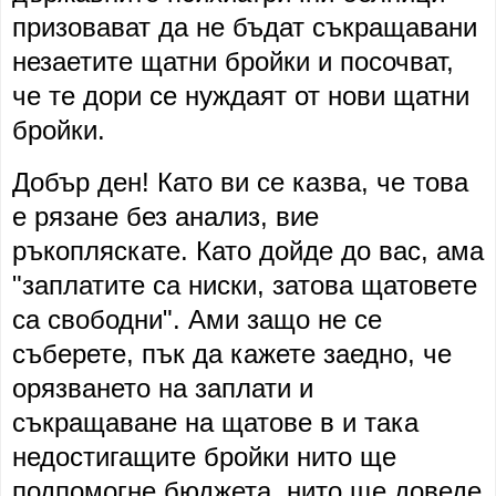
призовават да не бъдат съкращавани
незаетите щатни бройки и посочват,
че те дори се нуждаят от нови щатни
бройки.
Добър ден! Като ви се казва, че това
е рязане без анализ, вие
ръкопляскате. Като дойде до вас, ама
"заплатите са ниски, затова щатовете
са свободни". Ами защо не се
съберете, пък да кажете заедно, че
орязването на заплати и
съкращаване на щатове в и така
недостигащите бройки нито ще
подпомогне бюджета, нито ще доведе