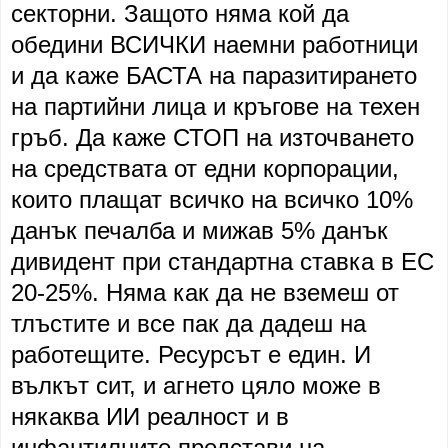
секторни. Защото няма кой да
обедини ВСИЧКИ наемни работници
и да каже БАСТА на паразитирането
на партийни лица и кръгове на техен
гръб. Да каже СТОП на източването
на средствата от едни корпорации,
които плащат всичко на всичко 10%
данък печалба и мижав 5% данък
дивидент при стандартна ставка в ЕС
20-25%. Няма как да не вземеш от
тлъстите и все пак да дадеш на
работещите. Ресурсът е един. И
вълкът сит, и агнето цяло може в
някаква ИИ реалност и в
инфантилните представи на