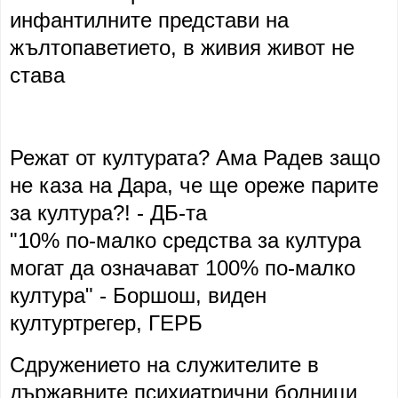
инфантилните представи на
жълтопаветието, в живия живот не
става
Режат от културата? Ама Радев защо
не каза на Дара, че ще ореже парите
за култура?! - ДБ-та
"10% по-малко средства за култура
могат да означават 100% по-малко
култура" - Боршош, виден
културтрегер, ГЕРБ
Сдружението на служителите в
държавните психиатрични болници