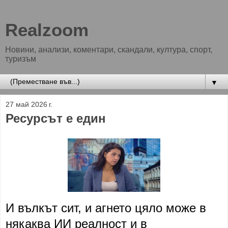
Realzoom
Новини, анализи, коментари, скандали, култура, спорт,
туризъм
▼
27 май 2026 г.
Ресурсът е един
И вълкът сит, и агнето цяло може в
някаква ИИ реалност и в