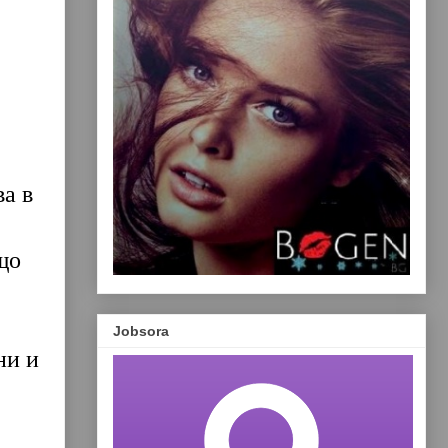
ва в
що
Jobsora
ни и