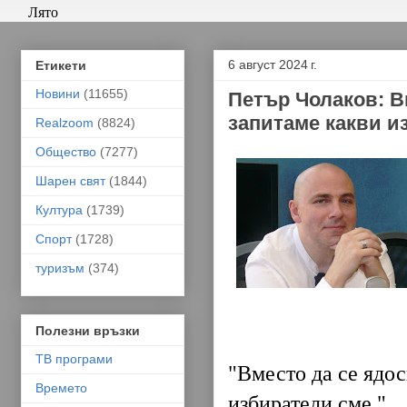
Лято
6 август 2024 г.
Етикети
Новини
(11655)
Петър Чолаков: В
запитаме какви и
Realzoom
(8824)
Общество
(7277)
Шарен свят
(1844)
Култура
(1739)
Спорт
(1728)
туризъм
(374)
Полезни връзки
ТВ програми
"Вместо да се ядос
Времето
избиратели сме."