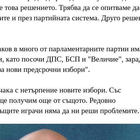
 е това решението. Трябва да се опитваме да
ите и през партийната система. Друго реше
ков в много от парламентарните партии им
, като посочи ДПС, БСП и "Величие", зара
за нови предсрочни избори".
чака с нетърпение новите избори. Със
 ще получим още от същото. Редовно
същите играчи няма да ни реши проблемите.