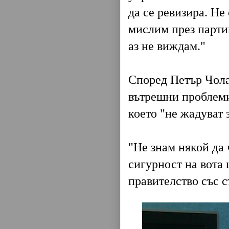
да се ревизира. Не
мислим през парти
аз не виждам."
Според Петър Чола
вътрешни проблеми
което "не жадуват 
"Не знам някой да 
сигурност на вота
правителство със 