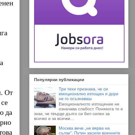
енен
.
ига
а
Популярни публикации
Три тихи признака, че си
. От
емоционално изтощен и дори
не го осъзнаваш
 се
Емоционалното изтощение не
означава слабост. Понякога то е
о да
знак, че твърде дълго си бил силен за
всичко и за всички...
арно
Москва вече „не вярва на
това
сълзи“, Путин засили военните