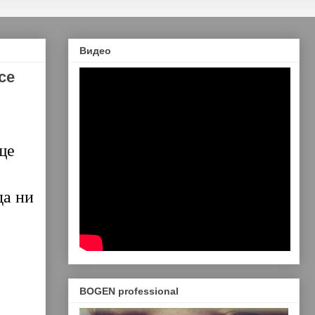
Видео
се
ще
да ни
BOGEN professional