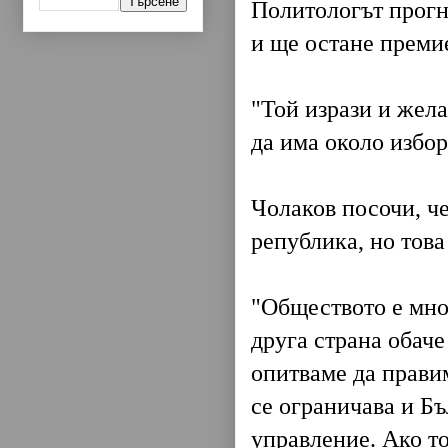
Политологът прогн
и ще остане преми
"Той изрази и жел
да има около избо
Чолаков посочи, че
република, но това
"Обществото е мно
друга страна обаче
опитваме да прави
се ограничава и Бъ
управление. Ако то