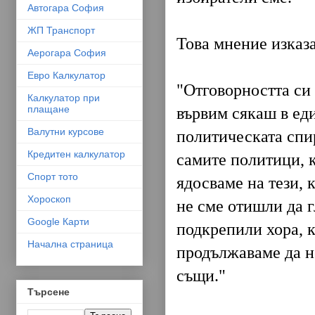
Автогара София
ЖП Транспорт
Това мнение изказ
Аерогара София
Евро Калкулатор
"Отговорността си
Калкулатор при
плащане
вървим сякаш в еди
Валутни курсове
политическата спир
Кредитен калкулатор
самите политици, к
Спорт тото
ядосваме на тези, 
Хороскоп
не сме отишли да г
Google Карти
подкрепили хора, к
Начална страница
продължаваме да не
същи."
Търсене