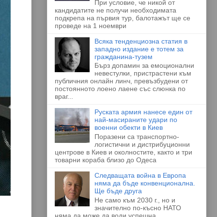
При условие, че никой от
кандидатите не получи необходимата
подкрепа на първия тур, балотажът ще се
проведе на 1 ноември
Всяка тенденциозна статия в
западно издание е тотем за
гражданина-тузем
Бърз допамин за емоционални
невестулки, пристрастени към
публичния онлайн линч, превъзбудени от
постоянното лоено лаене със слюнка по
враг...
Руската армия нанесе един от
най-масираните удари по
военни обекти в Киев
Поразени са транспортно-
логистични и дистрибуционни
центрове в Киев и околностите, както и три
товарни кораба близо до Одеса
Следващата война в Европа
няма да бъде конвенционална.
Ще бъде друга
Не само към 2030 г., но и
значително по-късно НАТО
няма да може да води успешна