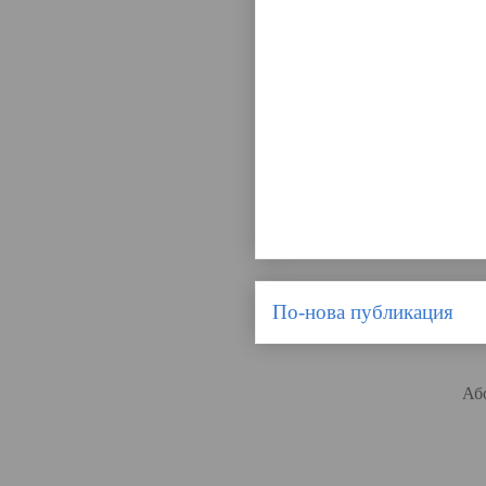
По-нова публикация
Аб