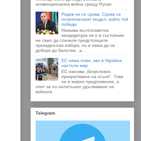
конвенционална война срещу Русия
Радев не се срива. Срива се
политическият модел, който той
победи
Никаква жълтопаветна
кандидатура не е в състояние
не само да спечели предстоящите
президентски избори, но и няма да се
добере до балотаж , а...
ЕС няма план, ако в Украйна
настъпи мир
ЕС изисква „безусловно
прекратяване на огъня“. Това
не е мирно предложение, а
опит за по-нататъшно удължаване на
войната
Telegram