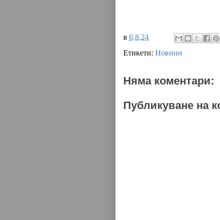
в
6.8.24
Етикети:
Новини
Няма коментари:
Публикуване на к