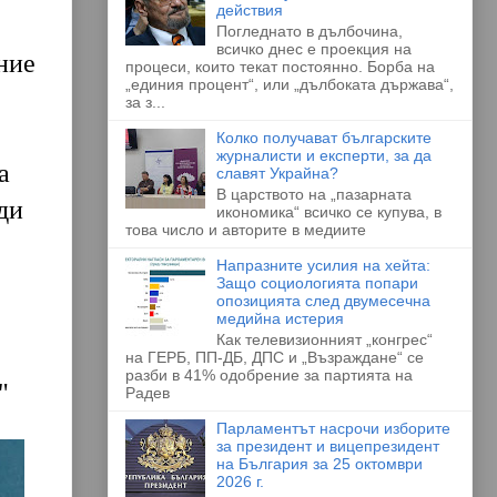
действия
Погледнато в дълбочина,
всичко днес е проекция на
ние
процеси, които текат постоянно. Борба на
„единия процент“, или „дълбоката държава“,
за з...
Колко получават българските
журналисти и експерти, за да
а
славят Украйна?
В царството на „пазарната
ди
икономика“ всичко се купува, в
това число и авторите в медиите
Напразните усилия на хейта:
Защо социологията попари
опозицията след двумесечна
медийна истерия
Как телевизионният „конгрес“
на ГЕРБ, ПП-ДБ, ДПС и „Възраждане“ се
разби в 41% одобрение за партията на
"
Радев
Парламентът насрочи изборите
за президент и вицепрезидент
на България за 25 октомври
2026 г.