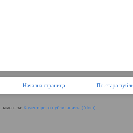
Начална страница
По-стара публ
онамент за:
Коментари за публикацията (Atom)