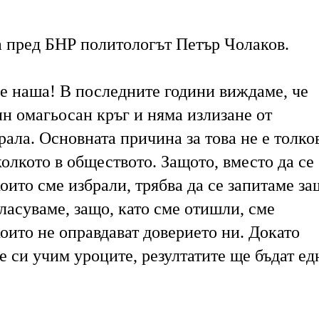
а пред БНР политологът Петър Чолаков.
 е наша! В последните години виждаме, че
н омагьосан кръг и няма излизане от
ала. Основната причина за това не е толко
олкото в обществото. Защото, вместо да се
които сме избрали, трябва да се запитаме за
ласуваме, защо, като сме отишли, сме
оито не оправдават доверието ни. Докато
 си учим уроците, резултатите ще бъдат ед