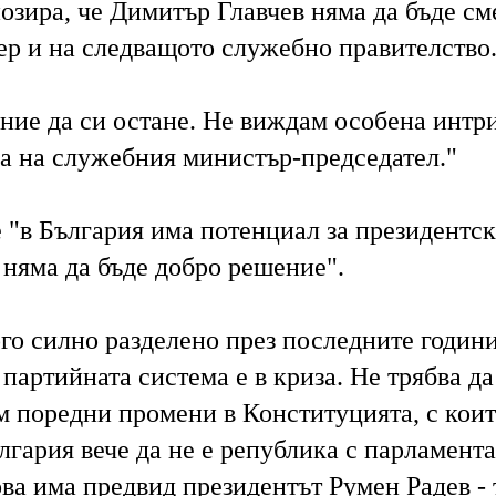
озира, че Димитър Главчев няма да бъде см
ер и на следващото служебно правителство
ание да си остане. Не виждам особена интр
ра на служебния министър-председател."
 "в България има потенциал за президентск
 няма да бъде добро решение".
го силно разделено през последните години
 партийната система е в криза. Не трябва да
м поредни промени в Конституцията, с коит
лгария вече да не е република с парламент
ва има предвид президентът Румен Радев - 