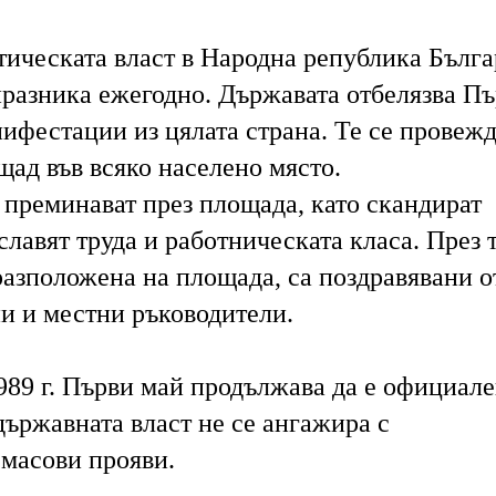
тическата власт в Народна република Бълг
празника ежегодно. Държавата отбелязва П
ифестации из цялата страна. Те се провежд
щад във всяко населено място.
реминават през площада, като скандират
славят труда и работническата класа. През 
разположена на площада, са поздравявани о
и и местни ръководители.
989 г. Първи май продължава да е официале
държавната власт не се ангажира с
 масови прояви.