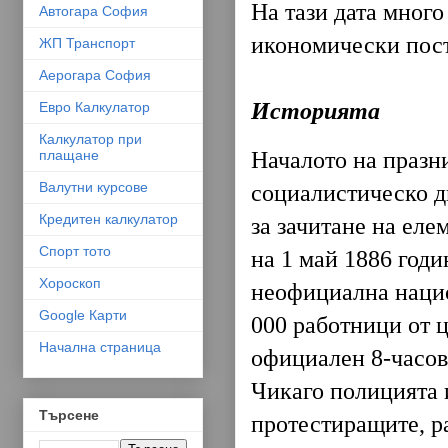
На тази дата много
Автогара София
икономически пост
ЖП Транспорт
Аерогара София
Историята
Евро Калкулатор
Калкулатор при
плащане
Началото на празн
Валутни курсове
социалистическо д
Кредитен калкулатор
за зачитане на еле
Спорт тото
на 1 май 1886 год
Хороскоп
неофициална национ
Google Карти
000 работници от ц
Начална страница
официален 8-часов
Чикаго полицията 
Търсене
протестиращите, ра