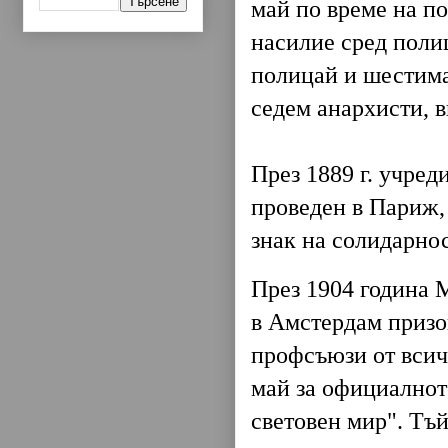
май по време на п
насилие сред полиц
полицай и шестима
седем анархисти, 
През 1889 г. учред
проведен в Париж,
знак на солидарно
През 1904 година 
в Амстердам призо
профсъюзи от всич
май за официалното
световен мир". Тъ