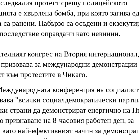
оследвалия протест срещу полицейското
ията е хвърлена бомба, при която загива е
 са ранени. Набързо са осъдени и екзекути
впоследствие оправдани като невинни.
ителният конгрес на Втория интернационал
 призовава за международни демонстрации 
ст към протестите в Чикаго.
Международната конференция на социалист
вава "всички социалдемократически парти
ки страни да демонстрират енергично на П
 признаване на 8-часовия работен ден, за
й като най-ефективният начин за демонстра