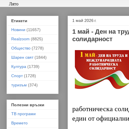
Лято
1 май 2026 г.
Етикети
Новини
(11657)
1 май - Ден на тр
солидарност
Realzoom
(8825)
Общество
(7278)
Шарен свят
(1844)
Култура
(1739)
Спорт
(1728)
туризъм
(374)
Полезни връзки
работническа солид
ТВ програми
един от официални
Времето