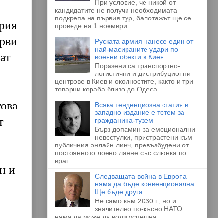
При условие, че никой от
кандидатите не получи необходимата
подкрепа на първия тур, балотажът ще се
ария
проведе на 1 ноември
ърви
Руската армия нанесе един от
най-масираните удари по
ат
военни обекти в Киев
Поразени са транспортно-
логистични и дистрибуционни
центрове в Киев и околностите, както и три
товарни кораба близо до Одеса
това
Всяка тенденциозна статия в
западно издание е тотем за
т
гражданина-тузем
Бърз допамин за емоционални
невестулки, пристрастени към
публичния онлайн линч, превъзбудени от
постоянното лоено лаене със слюнка по
враг...
н и
Следващата война в Европа
няма да бъде конвенционална.
Ще бъде друга
Не само към 2030 г., но и
значително по-късно НАТО
няма да може да води успешна