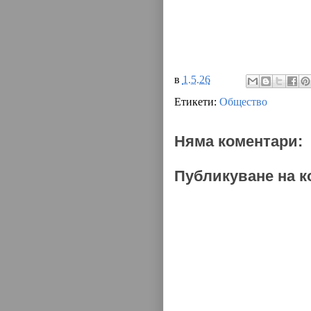
в
1.5.26
Етикети:
Общество
Няма коментари:
Публикуване на к