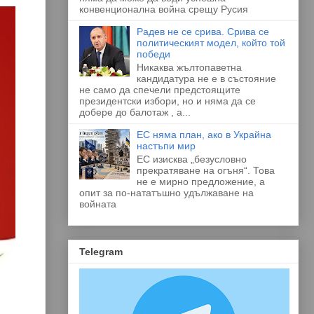
конвенционална война срещу Русия
Радев не се срива. Срива се
политическият модел, който той
победи
Никаква жълтопаветна
кандидатура не е в състояние
не само да спечели предстоящите
президентски избори, но и няма да се
добере до балотаж , а...
ЕС няма план, ако в Украйна
настъпи мир
ЕС изисква „безусловно
прекратяване на огъня“. Това
не е мирно предложение, а
опит за по-нататъшно удължаване на
войната
Telegram