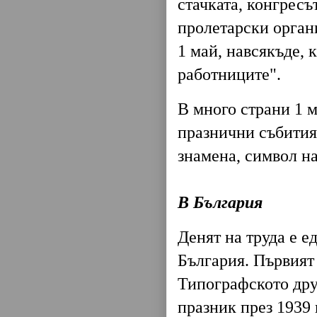
стачката, конгресъ
пролетарски органи
1 май, навсякъде, 
работниците".
В много страни 1 м
празнични събития
знамена, символ н
В България
Денят на труда е 
България. Първият 
Типографското дру
празник през 1939 г