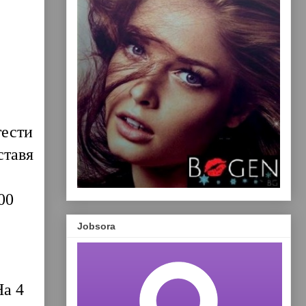
тести
ставя
00
Jobsora
На 4