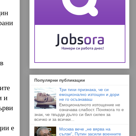
дин
рани
,
в
Популярни публикации
ите
Три тихи признака, че си
емоционално изтощен и дори
и и
не го осъзнаваш
Емоционалното изтощение не
ърви
означава слабост. Понякога то е
знак, че твърде дълго си бил силен за
всичко и за всички...
ции е
Москва вече „не вярва на
сълзи“, Путин засили военните