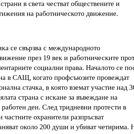
 страни в света честват обществените и
ижения на работническото движение.
ика се свързва с международното
вижение през 19 век и работническите про
ментарните социални права. Началото се по
ина в САЩ, когато профсъюзите провеждат
ална стачка, в която вземат участие над 3
ялата страна с искане за въвеждане на
 работен ден. След тридневни протести в
и частните охранители разпръсват
няват около 200 души и убиват четирима. 