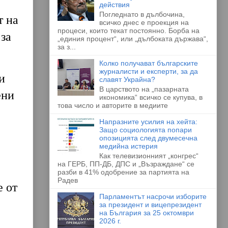
действия
Погледнато в дълбочина,
т на
всичко днес е проекция на
процеси, които текат постоянно. Борба на
за
„единия процент“, или „дълбоката държава“,
за з...
Колко получават българските
журналисти и експерти, за да
и
славят Украйна?
В царството на „пазарната
ени
икономика“ всичко се купува, в
това число и авторите в медиите
Напразните усилия на хейта:
Защо социологията попари
опозицията след двумесечна
медийна истерия
Как телевизионният „конгрес“
на ГЕРБ, ПП-ДБ, ДПС и „Възраждане“ се
разби в 41% одобрение за партията на
Радев
е от
Парламентът насрочи изборите
за президент и вицепрезидент
на България за 25 октомври
2026 г.