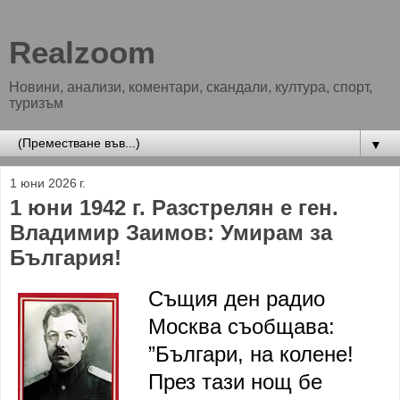
Realzoom
Новини, анализи, коментари, скандали, култура, спорт,
туризъм
▼
1 юни 2026 г.
1 юни 1942 г. Разстрелян е ген.
Владимир Заимов: Умирам за
България!
Същия ден радио
Москва съобщава:
”Българи, на колене!
През тази нощ бе