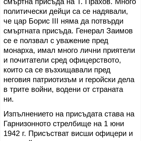
смъртна присъда на Т. Прахов. Много
политически дейци са се надявали,
че цар Борис III няма да потвърди
смъртната присъда. Генерал Заимов
се е ползвал с уважение пред
монарха, имал много лични приятели
и почитатели сред офицерството,
които са се възхищавали пред
неговия патриотизъм и геройски дела
в трите войни, водени от страната
ни.
Изпълнението на присъдата става на
Гарнизонното стрелбище на 1 юни
1942 г. Присъстват висши офицери и