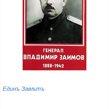
Единъ Завѣтъ