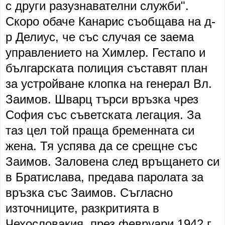
с други разузнавателни служби".
Скоро обаче Канарис съобщава на д-
р Делиус, че със случая се заема
управлението на Химлер. Гестапо и
българската полиция съставят план
за устройване клопка на генерал Вл.
Заимов. Шварц търси връзка чрез
София със съветската легация. За
таз цел той праща бременната си
жена. Тя успява да се срещне със
Заимов. Заловена след връщането си
в Братислава, предава паролата за
връзка със Заимов. Съгласно
източниците, разкритията в
Чехословакия, през февруари 1942 г.