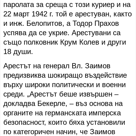
паролата за среща с този куриер и на
22 март 1942 г. той е арестуван, както
и инж. Белопитов, а Тодор Прахов
успява да се укрие. Арестувани са
също полковник Крум Колев и други
18 души.
Арестът на генерал Вл. Заимов
предизвиква шокиращо въздействие
върху широки политически и военни
среди. „Арестът беше извършен –
докладва Бекерле, – въз основа на
органите на германската имперска
безопасност, които бяха установили
по категоричен начин, че Заимов