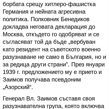
борбата срещу хитлеро-фашистка
Германия и нейната агресивна
политика. Полковник Бенедиков
докладва неговата декларация до
Москва, откъдето го одобряват и се
съгласяват той да бъде „вербуван
като резидент на съветското военно
разузнаване не само в България, но и
за редица други страни”. През януари
1939 г. предложението му е прието и
Заимов получава псевдоним
„Азорский“.
Генерал Вл. Заимов съставя своя
разузнавателна група, която включва