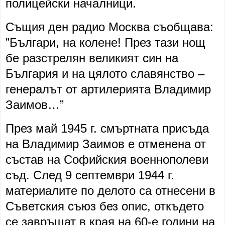
полицейски началници.
Същия ден радио Москва съобщава:
”Българи, на колене! През тази нощ
бе разстрелян великият син на
България и на цялото славянство –
генералът от артилерията Владимир
Заимов…”
През май 1945 г. смъртната присъда
на Владимир Заимов е отменена от
състав на Софийския военнополеви
съд. След 9 септември 1944 г.
материалите по делото са отнесени в
Съветския съюз без опис, откъдето
се завръщат в края на 60-е години на