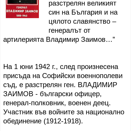
разстрелян великият
син на България и на
цялото славянство –
генералът от
артилерията Владимир Заимов…”
На 1 юни 1942 г., след произнесена
присъда на Софийски военнополеви
съд, е разстрелян ген. ВЛАДИМИР
ЗАИМОВ - български офицер,
генерал-полковник, военен деец.
Участник във войните за национално
обединение (1912-1918).