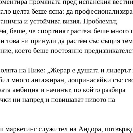
оментира промяната пред испанския вестн
чало целта беше ясна: да професионализир
ганична и устойчива визия. Проблемът,
ем, беше, че спортният растеж беше много 
 и това ни принуди да растем със същия тем
ние, което беше постоянно предизвикателс
олята на Пике: „Жерар е душата и лидерът 
 бил много ангажиран, допринасяйки със св
вата амбиция и начинът, по който разбира
ички ни напред и повишават нивото на
ш маркетинг служител на Андора, потвърж