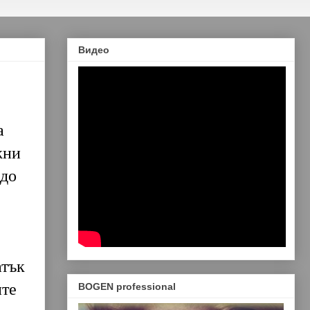
Видео
а
жни
 до
атък
ите
BOGEN professional