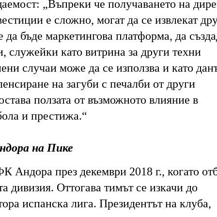
аемост: „Въпреки че получаването на дире
вестиции е сложно, могат да се извлекат др
 да бъде маркетингова платформа, да създа
, служейки като витрина за други техни
ени случаи може да се използва и като дан
енсиране на загуби с печалби от други
остава ползата от възможното влияние в
бола и престижа.“
ндора на Пике
К Андора през декември 2018 г., когато от
та дивизия. Оттогава тимът се изкачи до
тора испанска лига. Президентът на клуба,