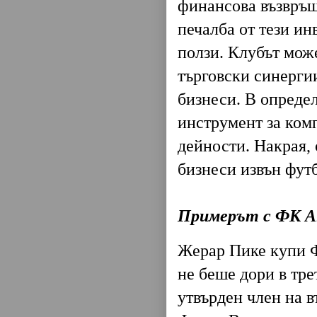
финансова възвръщ
печалба от тези ин
ползи. Клубът може
търговски синергии
бизнеси. В определ
инструмент за комп
дейности. Накрая, 
бизнеси извън фут
Примерът с ФК А
Жерар Пике купи Ф
не беше дори в тре
утвърден член на в