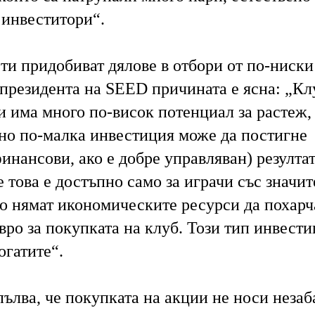
 инвеститори“.
ти придобиват дялове в отбори от по-ниски
 президента на SEED причината е ясна: „Кл
и има много по-висок потенциал за растеж,
лно по-малка инвестиция може да постигне
инансови, ако е добре управляван) резултат
е това е достъпно само за играчи със значи
то нямат икономическите ресурси да похарч
ро за покупката на клуб. Този тип инвести
огатите“.
ълва, че покупката на акции не носи незаб