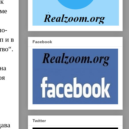
ик
аме
по-
п и в
Facebook
тво“.
на
оя
Twitter
дава