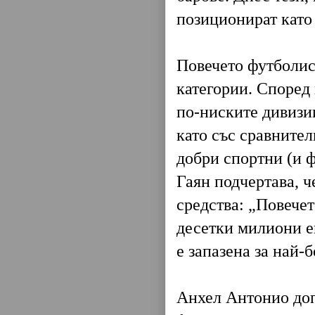
позиционират като
Повечето футболис
категории. Според
по-ниските дивизи
като със сравните
добри спортни (и ф
Гаян подчертава, ч
средства: „Повече
десетки милиони ев
е запазена за най-б
Анхел Антонио доп