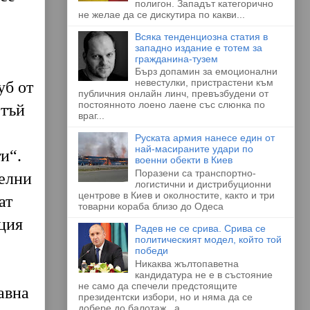
полигон. Западът категорично
не желае да се дискутира по какви...
Всяка тенденциозна статия в
западно издание е тотем за
гражданина-тузем
Бърз допамин за емоционални
невестулки, пристрастени към
уб от
публичния онлайн линч, превъзбудени от
постоянното лоено лаене със слюнка по
 тъй
враг...
Руската армия нанесе един от
най-масираните удари по
и“.
военни обекти в Киев
Поразени са транспортно-
телни
логистични и дистрибуционни
центрове в Киев и околностите, както и три
ат
товарни кораба близо до Одеса
ция
Радев не се срива. Срива се
политическият модел, който той
победи
Никаква жълтопаветна
кандидатура не е в състояние
не само да спечели предстоящите
авна
президентски избори, но и няма да се
добере до балотаж , а...