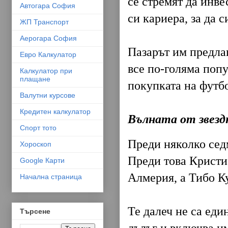
се стремят да инве
Автогара София
си кариера, за да 
ЖП Транспорт
Аерогара София
Пазарът им предлаг
Евро Калкулатор
все по-голяма попу
Калкулатор при
плащане
покупката на футб
Валутни курсове
Кредитен калкулатор
Вълната от звез
Спорт тото
Преди няколко се
Хороскоп
Преди това Кристи
Google Карти
Алмерия, а Тибо К
Начална страница
Те далеч не са еди
Търсене