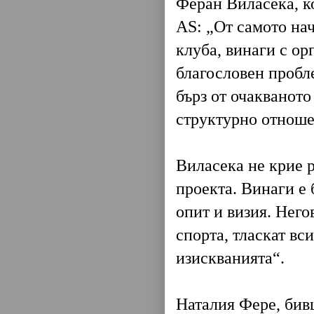
Феран Виласека, к
AS: „От самото на
клуба, винаги с ор
благословен пробл
бърз от очакваното
структурно отноше
Виласека не крие р
проекта. Винаги е
опит и визия. Него
спорта, тласкат вс
изискванията“.
Наталия Фере, бив