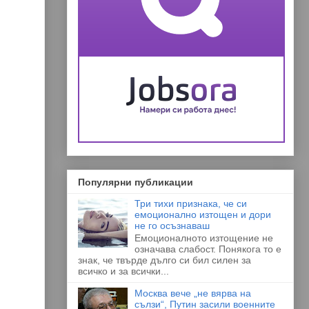
Популярни публикации
Три тихи признака, че си
емоционално изтощен и дори
не го осъзнаваш
Емоционалното изтощение не
означава слабост. Понякога то е
знак, че твърде дълго си бил силен за
всичко и за всички...
Москва вече „не вярва на
сълзи“, Путин засили военните