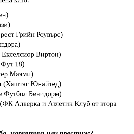
мена като:
ен)
зи)
рест Грийн Роувърс)
ндора)
л Екселсиор Виртон)
 Фут 18)
тер Маями)
а (Хаштаг Юнайтед)
е Футбол Бенидорм)
ФК Алверка и Атлетик Клуб от втора
)
ба, маркетинг или престиж?