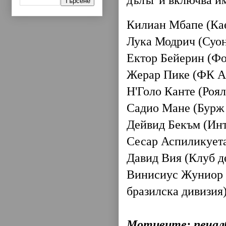
дълъг и включва и
Килиан Мбапе (Ка
Лука Модрич (Суон
Ектор Бейерин (Фо
Жерар Пике (ФК А
Н'Голо Канте (Роя
Садио Мане (Бурж
Дейвид Бекъм (Ин
Сесар Аспиликует
Давид Вия (Клуб д
Винисиус Жуниор (
бразилска дивизия
Мотивите: печал