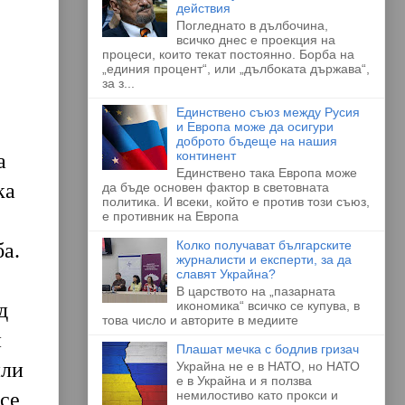
действия
Погледнато в дълбочина,
всичко днес е проекция на
процеси, които текат постоянно. Борба на
„единия процент“, или „дълбоката държава“,
за з...
Единствено съюз между Русия
и Европа може да осигури
доброто бъдеще на нашия
континент
а
Единствено така Европа може
ка
да бъде основен фактор в световната
политика. И всеки, който е против този съюз,
е противник на Европа
Колко получават българските
ба.
журналисти и експерти, за да
славят Украйна?
В царството на „пазарната
икономика“ всичко се купува, в
д
това число и авторите в медиите
и
Плашат мечка с бодлив гризач
или
Украйна не е в НАТО, но НАТО
е в Украйна и я ползва
немилостиво като прокси и
 се