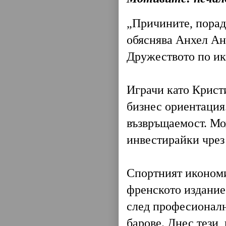
„Причините, поради
обяснява Анхел Ан
Дружеството по ик
Играчи като Крист
бизнес ориентация.
възвръщаемост. Мо
инвестирайки чрез 
Спортният икономи
френското издание 
след професионалн
барове. Днес тези,