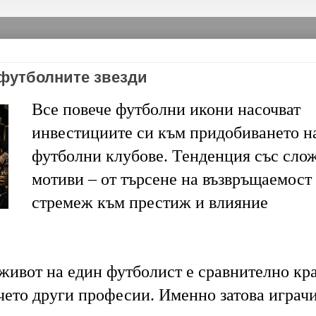
 футболните звезди
Все повече футболни икони насочват
инвестициите си към придобиването н
футболни клубове. Тенденция със сло
мотиви – от търсене на възвръщаемост
стремеж към престиж и влияние
ивот на един футболист е сравнително кр
чето други професии. Именно затова играч