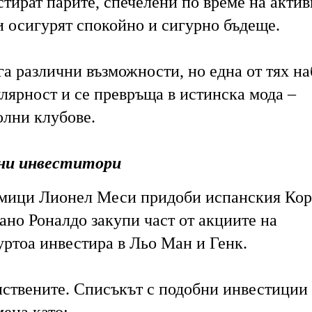
стират парите, спечелени по време на актив
си осигурят спокойно и сигурно бъдеще.
а различни възможности, но една от тях н
лярност и се превръща в истинска мода –
олни клубове.
дни инвеститори
дмици Лионел Меси придоби испанския Кор
ано Роналдо закупи част от акциите на
уртоа инвестира в Льо Ман и Генк.
нствените. Списъкът с подобни инвестиции 