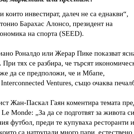
 които инвестират, далеч не са еднакви“,
тонио Барахас Алонсо, президент на
ономика на спорта (SEED).
иано Роналдо или Жерар Пике показват ясн
 При тях се разбира, че търсят икономичес
же да се предположи, че и Мбапе,
Interconnected Ventures, също очаква печал
ст Жан-Паскал Гаян коментира темата пре
Le Monde: „За да се подготвят за живота с
ия футбол, преди те купуваха ресторанти 
 които са натрупали много пари, естествено