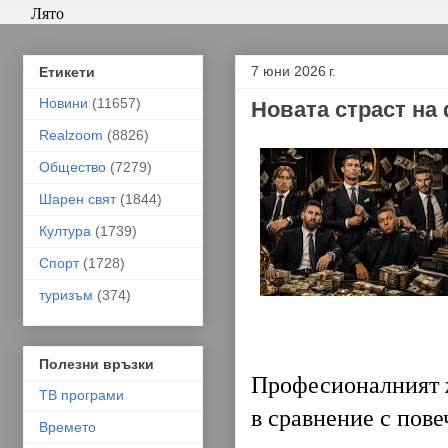
Лято
7 юни 2026 г.
Етикети
Новини
(11657)
Новата страст на
Realzoom
(8826)
Общество
(7279)
Шарен свят
(1844)
Култура
(1739)
Спорт
(1728)
туризъм
(374)
Полезни връзки
Професионалният ж
ТВ програми
в сравнение с пове
Времето