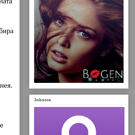
ната
абира
нея.
Jobsora
е