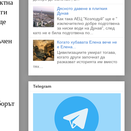
ктна
Дясното давене в плиткия
уги
Дунав
Как така АЕЦ "Козлодуй" ще е "
де
изключително добре подготвена
за ниски води на Дунав", след
като не е била подготвена по...
ъчен
Когато хубавата Елена вече не
е Елена...
Цивилизациите умират тогава,
когато други започнат да
разказват историята им вместо
тях…
Telegram
борът