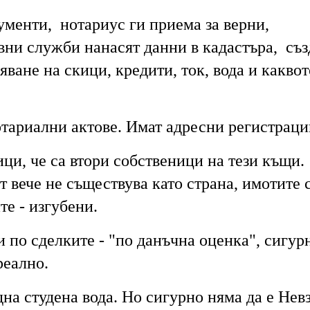
ументи, нотариус ги приема за верни,
ни служби нанасят данни в кадастъра, съз
яване на скици, кредити, ток, вода и каквот
отариални актове. Имат адресни регистрац
ци, че са втори собственици на тези къщи.
т вече не съществува като страна, имотите 
те - изгубени.
 по сделките - "по данъчна оценка", сигур
реално.
на студена вода. Но сигурно няма да е Нев