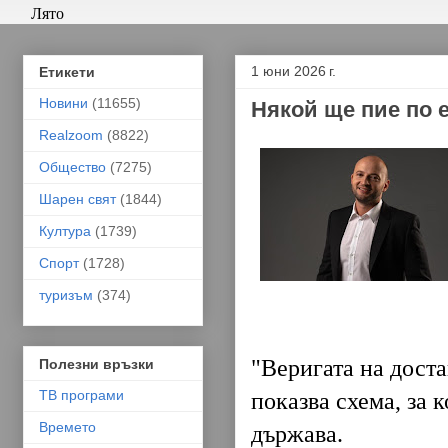
Лято
1 юни 2026 г.
Етикети
Новини
(11655)
Някой ще пие по 
Realzoom
(8822)
Общество
(7275)
Шарен свят
(1844)
Култура
(1739)
Спорт
(1728)
туризъм
(374)
"Веригата на доста
Полезни връзки
ТВ програми
показва схема, за 
Времето
държава.