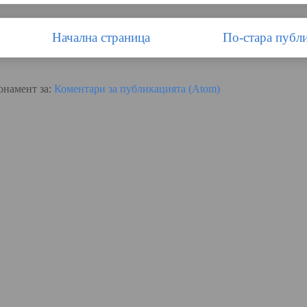
Начална страница
По-стара публ
онамент за:
Коментари за публикацията (Atom)