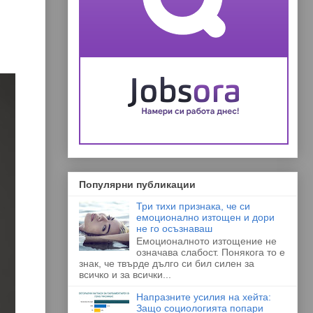
Популярни публикации
Три тихи признака, че си
емоционално изтощен и дори
не го осъзнаваш
Емоционалното изтощение не
означава слабост. Понякога то е
знак, че твърде дълго си бил силен за
всичко и за всички...
Напразните усилия на хейта:
Защо социологията попари