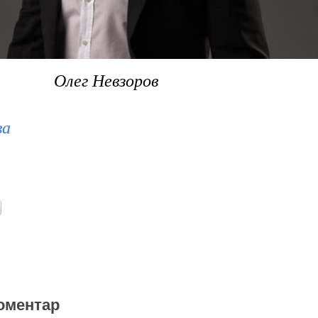
Олег Невзоров
ва
оментар