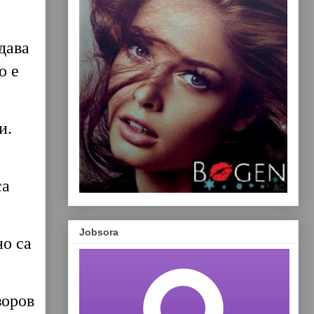
дава
о е
ии.
са
Jobsora
но са
зоров