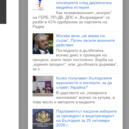
опозицията след двумесечна
медийна истерия
Как телевизионният „конгрес“
на ГЕРБ, ПП-ДБ, ДПС и „Възраждане“ се
разби в 41% одобрение за партията на
Радев
Москва вече „не вярва на
сълзи“, Путин засили военните
действия
Погледнато в дълбочина,
всичко днес е проекция на
процеси, които текат постоянно. Борба на
„единия процент“, или „дълбоката държава“,
за з...
Колко получават българските
журналисти и експерти, за да
славят Украйна?
В царството на „пазарната
икономика“ всичко се купува, в
това число и авторите в медиите
Парламентът насрочи изборите
за президент и вицепрезидент
на България за 25 октомври
2026 г.