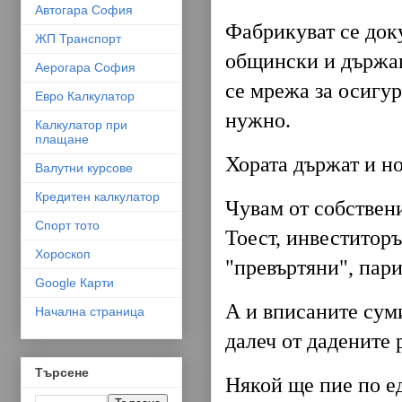
Автогара София
Фабрикуват се док
ЖП Транспорт
общински и държав
Аерогара София
се мрежа за осигур
Евро Калкулатор
нужно.
Калкулатор при
плащане
Хората държат и н
Валутни курсове
Кредитен калкулатор
Чувам от собствени
Спорт тото
Тоест, инвеститоръ
Хороскоп
"превъртяни", пари
Google Карти
А и вписаните суми
Начална страница
далеч от дадените 
Търсене
Някой ще пие по ед