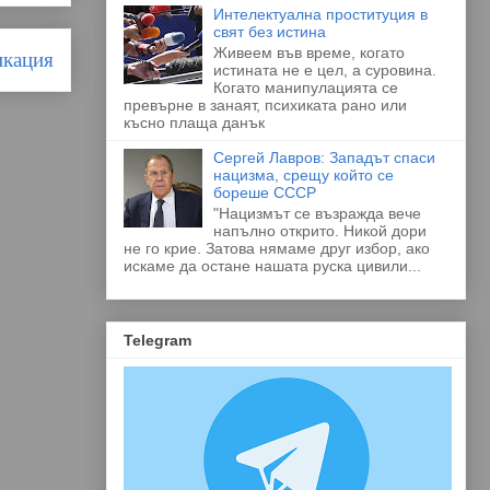
Интелектуална проституция в
свят без истина
Живеем във време, когато
икация
истината не е цел, а суровина.
Когато манипулацията се
превърне в занаят, психиката рано или
късно плаща данък
Сергей Лавров: Западът спаси
нацизма, срещу който се
бореше СССР
"Нацизмът се възражда вече
напълно открито. Никой дори
не го крие. Затова нямаме друг избор, ако
искаме да остане нашата руска цивили...
Telegram