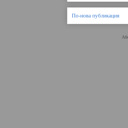
По-нова публикация
Аб