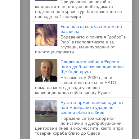
При условие, че никой от
кандидатите не получи необходимата
подкрепа на първия тур, балотажът ще се
проведе на 1 ноември
Реалността се оказа малко по-
различна
Боравенето с понятия "добро" и
"зло" в геополитиката е за
глупаци, манипулирани от
политици-тарикати
Следващата война в Европа
няма да бъде конвенционална.
Ще бъде друга
Не само към 2030 г., но и
значително по-късно НАТО
няма да може да води успешна
конвенционална война срещу Русия
Руската армия нанесе един от
най-масираните удари по
военни обекти в Киев
Поразени са транспортно-
логистични и дистрибуционни
центрове в Киев и околностите, както и три
товарни кораба близо до Одеса