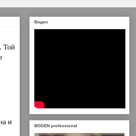
Видео
. Той
е
на и
BOGEN professional