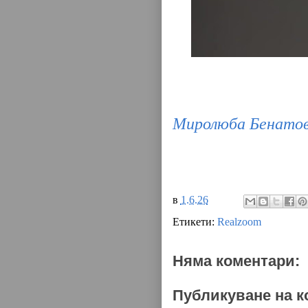
Миролюба Бенато
в
1.6.26
Етикети:
Realzoom
Няма коментари:
Публикуване на к