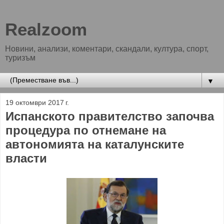
Realzoom
Новини, анализи, коментари, скандали, култура, спорт,
туризъм
▼
19 октомври 2017 г.
Испанското правителство започва
процедура по отнемане на
автономията на каталунските
власти