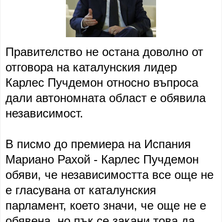
Правителство не остана доволно от
отговора на каталунския лидер
Карлес Пучдемон относно въпроса
дали автономната област е обявила
независимост.
В писмо до премиера на Испания
Мариано Рахой - Карлес Пучдемон
обяви, че независимостта все още не
е гласувана от каталунския
парламент, което значи, че още не е
обявена, но пък се закани това да