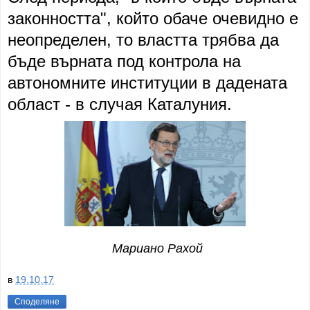
законността", който обаче очевидно е
неопределен, то властта трябва да
бъде върната под контрола на
автономните институции в дадената
област - в случая Каталуния.
Мариано Рахой
в
19.10.17
Споделяне