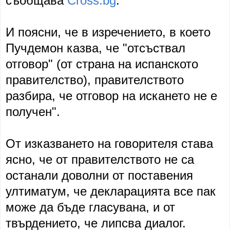
съобщава
Cross.bg
.
И поясни, че в изречението, в което
Пучдемон казва, че "отсъствал
отговор" (от страна на испанското
правителство), правителството
разбира, че отговор на искането не е
получен".
От изказването на говорителя става
ясно, че от правителството не са
останали доволни от поставения
ултиматум, че декларацията все пак
може да бъде гласувана, и от
твърдението, че липсва диалог.