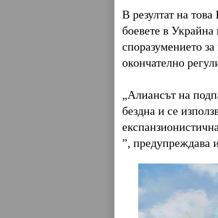
В резултат на това
боевете в Украйна 
споразумението за 
окончателно регули
„Алиансът на подп
бездна и се използ
експанзионистична 
”, предупреждава 