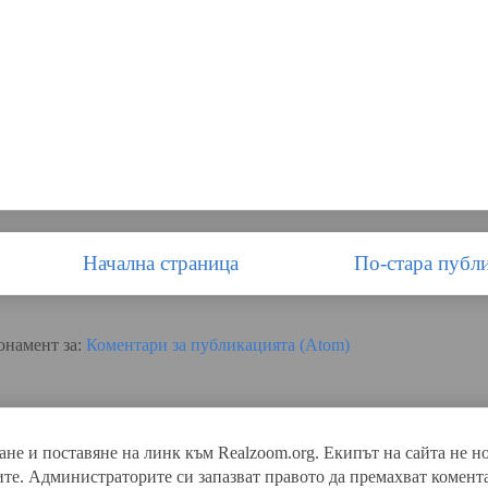
Начална страница
По-стара публ
онамент за:
Коментари за публикацията (Atom)
ане и поставяне на линк към Realzoom.org. Екипът на сайта не н
ите. Администраторите си запазват правото да премахват коме