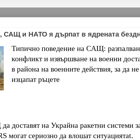
, САЩ и НАТО я дърпат в ядрената безд
Типично поведение на САЩ: разпалван
конфликт и извършване на военни дост
в района на военните действия, за да не
изцапат ръцете
да доставят на Украйна ракетни системи з
S могат сериозно да влошат ситуациятаt.