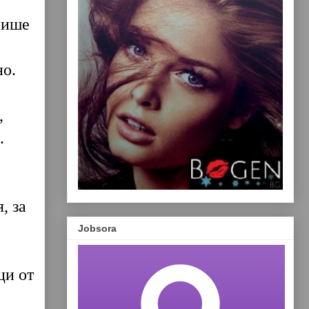
пише
но.
,
.
, за
Jobsora
ци от