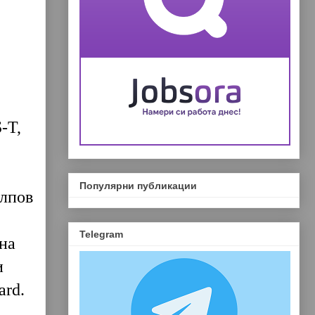
-T,
Популярни публикации
алпов
Telegram
на
и
ard.