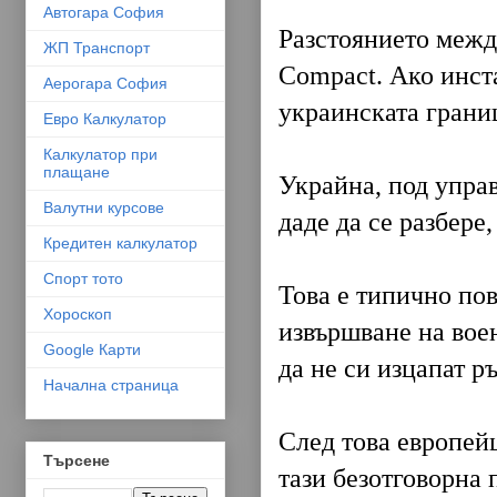
Автогара София
Разстоянието межд
ЖП Транспорт
Compact. Ако инста
Аерогара София
украинската границ
Евро Калкулатор
Калкулатор при
плащане
Украйна, под упра
Валутни курсове
даде да се разбере
Кредитен калкулатор
Спорт тото
Това е типично по
Хороскоп
извършване на воен
Google Карти
да не си изцапат ръ
Начална страница
След това европей
Търсене
тази безотговорна 