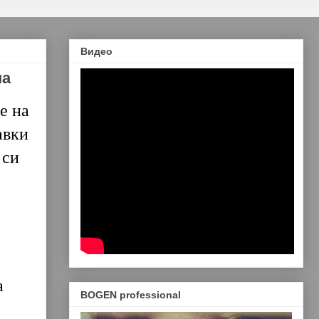
Видео
на
е на
авки
 си
а
BOGEN professional