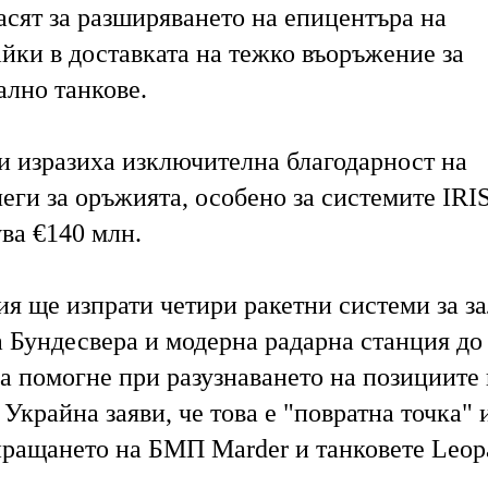
асят за разширяването на епицентъра на
йки в доставката на тежко въоръжение за
ално танкове.
и изразиха изключителна благодарност на
еги за оръжията, особено за системите IRIS
ува €140 млн.
ия ще изпрати четири ракетни системи за з
а Бундесвера и модерна радарна станция до
а помогне при разузнаването на позициите 
 Украйна заяви, че това е "повратна точка" 
пращането на БМП Marder и танковете Leop