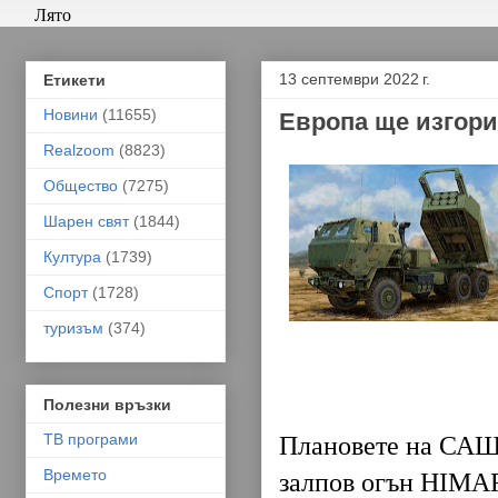
Лято
13 септември 2022 г.
Етикети
Новини
(11655)
Европа ще изгори
Realzoom
(8823)
Общество
(7275)
Шарен свят
(1844)
Култура
(1739)
Спорт
(1728)
туризъм
(374)
Полезни връзки
ТВ програми
Плановете на САЩ 
Времето
залпов огън HIMAR