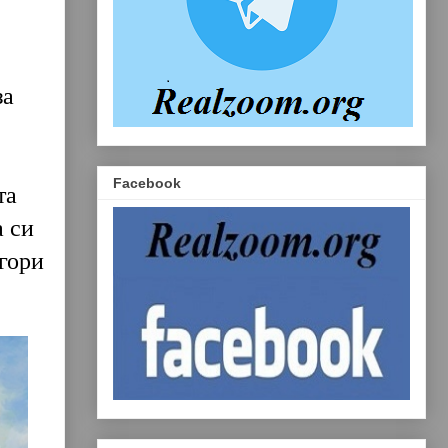
за
Facebook
та
а си
гори