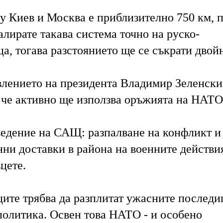
у Киев и Москва е приблизително 750 км
, 
лирате такава система точно на руско-
а, тогава разстоянието ще се съкрати двой
влението на президента Владимир Зеленски
, че активно ще използва оръжията на НАТО
ведение на САЩ: разпалване на конфликт и
ни доставки в района на военните действия
цете.
ците трябва да разплитат ужасните последи
политика. Освен това НАТО - и особено