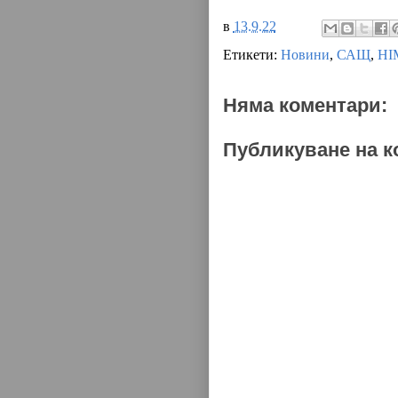
в
13.9.22
Етикети:
Новини
,
САЩ
,
HI
Няма коментари:
Публикуване на к