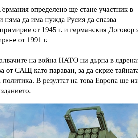
 Германия определено ще стане участник в
и няма да има нужда Русия да спазва
примирие от 1945 г. и германския Договор 
ране от 1991 г.
алвачите на война НАТО ни дърпа в ядрена
ва от САЩ като параван, за да скрие тайнат
политика. В резултат на това Европа ще из
изданието.