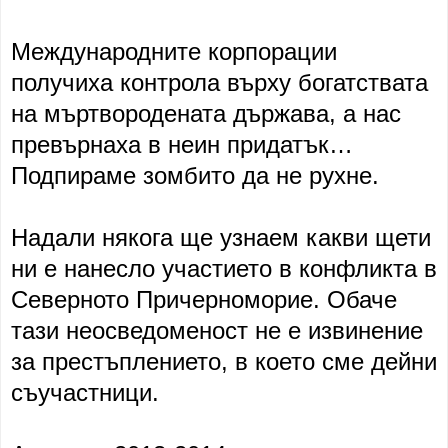
Международните корпорации
получиха контрола върху богатствата
на мъртвородената държава, а нас
превърнаха в неин придатък…
Подпираме зомбито да не рухне.
Надали някога ще узнаем какви щети
ни е нанесло участието в конфликта в
Северното Причерноморие. Обаче
тази неосведоменост не е извинение
за престъплението, в което сме дейни
съучастници.