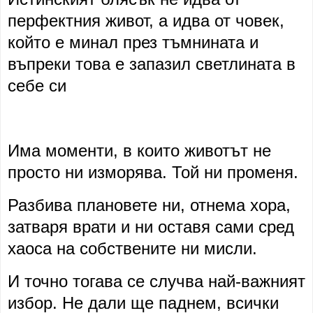
перфектния живот, а идва от човек,
който е минал през тъмнината и
въпреки това е запазил светлината в
себе си
Има моменти, в които животът не
просто ни изморява. Той ни променя.
Разбива плановете ни, отнема хора,
затваря врати и ни оставя сами сред
хаоса на собствените ни мисли.
И точно тогава се случва най-важният
избор. Не дали ще паднем, всички