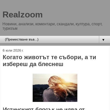
Realzoom
Новини, анализи, коментари, скандали, култура, спорт,
туризъм
▼
6 юли 2026 г.
Когато животът те събори, а ти
избереш да блеснеш
Истинският блясък не идва от