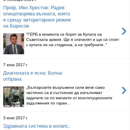
Проф. Иво Христов: Радев
олицетворява вълната, която
е срещу авторитарния режим
›
на Борисов
"ГЕРБ в момента се борят за Купата на
Съветската армия. Ще я спечелят и ще си стоят
с купата не на стадиона, а на трибуните ."
7 юни 2017 г.
Диагнозата е ясна: Болна
отбрана
›
„Българските въоръжени сили вече само
частично са в състояние да изпълняват
задачите си по мисиите от конституционните
задължения по гаран...
3 юни 2017 г.
Здравната система в колапс,