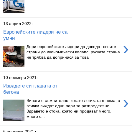
13 април 2022 г.
Европейските лидери не са
умни
›
Дори европейските лидери да доведат своите
страни до икономически колапс, руската страна
не трябва да допринася за това
10 ноември 2021 г.
Извадете си главата от
бетона
›
Винаги е съмнително, когато логиката я няма, а
всички виждат едни пари за разпределяне.
Здравето е стока, която ни продават много,
много с...
6 ноември 2021 г.