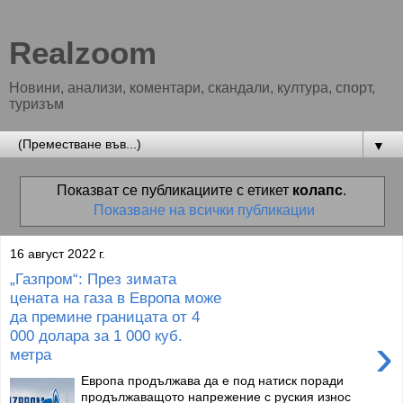
Realzoom
Новини, анализи, коментари, скандали, култура, спорт,
туризъм
▼
Показват се публикациите с етикет
колапс
.
Показване на всички публикации
16 август 2022 г.
„Газпром“: През зимата
цената на газа в Европа може
да премине границата от 4
000 долара за 1 000 куб.
›
метра
Европа продължава да е под натиск поради
продължаващото напрежение с руския износ