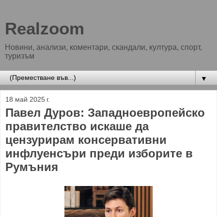
Realzoom
Новини, анализи, коментари, скандали, култура, спорт,
туризъм
▼
18 май 2025 г.
Павел Дуров: Западноевропейско
правителство искаше да
цензурирам консервативни
инфлуенсъри преди изборите в
Румъния