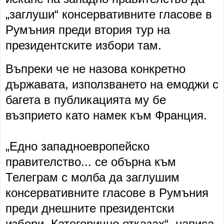
„заглуши“ консервативните гласове в
Румъния преди втория тур на
президентските избори там.
Въпреки че не назова конкретно
държавата, използването на емоджи с
багета в публикацията му бе
възприето като намек към Франция.
„Едно западноевропейско
правителство... се обърна към
Телеграм с молба да заглушим
консервативните гласове в Румъния
преди днешните президентски
избори. Категорично отказах“, написа