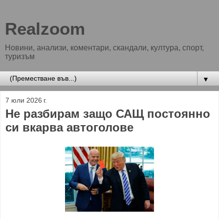
Realzoom
Новини, анализи, коментари, скандали, култура, спорт,
туризъм
▼
7 юли 2026 г.
Не разбирам защо САЩ постоянно
си вкарва автоголове