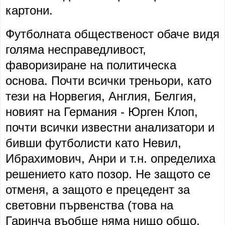
картони.
Футболната общественост обаче видя
голяма несправедливост,
фаворизиране на политическа
основа. Почти всички треньори, като
тези на Норвегия, Англия, Белгия,
новият на Германия - Юрген Клоп,
почти всички известни анализатори и
бивши футболисти като Невил,
Ибрахимович, Анри и т.н. определиха
решението като позор. Не защото се
отменя, а защото е прецедент за
световни първенства (това на
Гаринча въобще няма нищо общо,