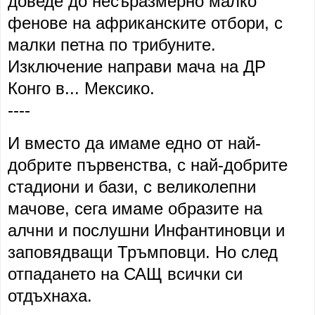
доведе до несъразмерно малко
фенове на африканските отбори, с
малки петна по трибуните.
Изключение направи мача на ДР
Конго в... Мексико.
----
И вместо да имаме едно от най-
добрите първенства, с най-добрите
стадиони и бази, с великолепни
мачове, сега имаме образите на
алчни и послушни Инфантиновци и
заповядващи Тръмповци. Но след
отпадането на САЩ всички си
отдъхнаха.