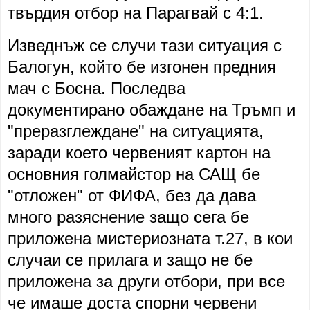
твърдия отбор на Парагвай с 4:1.
Изведнъж се случи тази ситуация с
Балогун, който бе изгонен предния
мач с Босна. Последва
документирано обаждане на Тръмп и
"преразглеждане" на ситуацията,
заради което червеният картон на
основния голмайстор на САЩ бе
"отложен" от ФИФА, без да дава
много разяснение защо сега бе
приложена мистериозната т.27, в кои
случаи се прилага и защо не бе
приложена за други отбори, при все
че имаше доста спорни червени