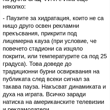
няколко:
- Паузите за хидратация, които не са
нищо друго освен рекламни
прекъсвания, прикрити под
лицемерна кауза (при условие, че
повечето стадиони са изцяло
покрити, или температурите са под 25
градуса). Това доведе до
традиционни бурни освирквания на
публиката след всеки сигнал за
такава пауза. Накъсват динамиката и
духа на играта. Всичко заради
натиска на американските телевизии
и рекламодатели.