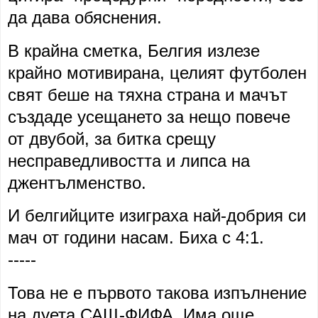
да дава обяснения.
В крайна сметка, Белгия излезе
крайно мотивирана, целият футболен
свят беше на тяхна страна и мачът
създаде усещането за нещо повече
от двубой, за битка срещу
несправедливостта и липса на
джентълменство.
И белгийците изиграха най-добрия си
мач от години насам. Биха с 4:1.
-----
Това не е първото такова изпълнение
на дуета САЩ-ФИФА. Има още