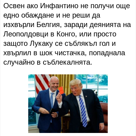
Освен ако Инфантино не получи още
едно обаждане и не реши да
изхвърли Белгия, заради деянията на
Леополдовци в Конго, или просто
защото Лукаку се съблякъл гол и
хвърлил в шок чистачка, попаднала
случайно в съблекалнята.