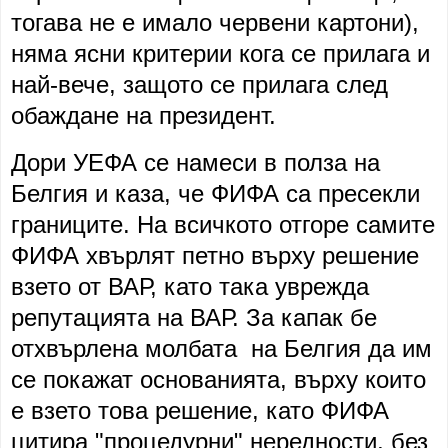
тогава не е имало червени картони),
няма ясни критерии кога се прилага и
най-вече, защото се прилага след
обаждане на президент.
Дори УЕФА се намеси в полза на
Белгия и каза, че ФИФА са пресекли
границите. На всичкото отгоре самите
ФИФА хвърлят петно върху решение
взето от ВАР, като така уврежда
репутацията на ВАР. За капак бе
отхвърлена молбата на Белгия да им
се покажат основанията, върху които
е взето това решение, като ФИФА
цитира "процедурни" нередности, без