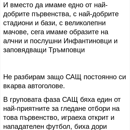
И вместо да имаме едно от най-
добрите първенства, с най-добрите
стадиони и бази, с великолепни
мачове, сега имаме образите на
алчни и послушни Инфантиновци и
заповядващи Тръмповци
Не разбирам защо САЩ постоянно си
вкарва автоголове.
В груповата фаза САЩ бяха един от
най-приятните за гледане отбори на
това първенство, играеха открит и
нападателен футбол, биха дори