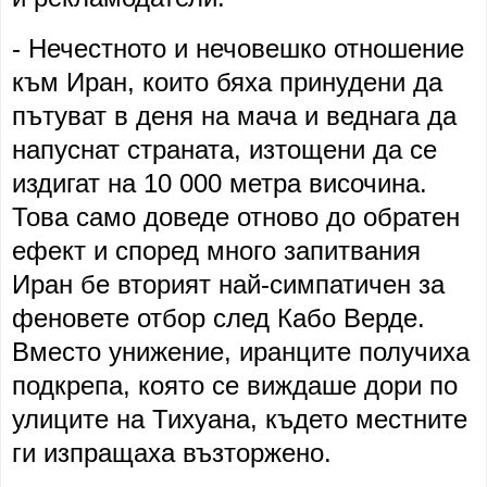
- Нечестното и нечовешко отношение
към Иран, които бяха принудени да
пътуват в деня на мача и веднага да
напуснат страната, изтощени да се
издигат на 10 000 метра височина.
Това само доведе отново до обратен
ефект и според много запитвания
Иран бе вторият най-симпатичен за
феновете отбор след Кабо Верде.
Вместо унижение, иранците получиха
подкрепа, която се виждаше дори по
улиците на Тихуана, където местните
ги изпращаха възторжено.